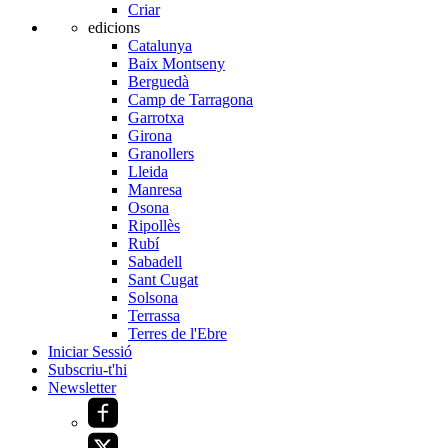
Criar
edicions
Catalunya
Baix Montseny
Berguedà
Camp de Tarragona
Garrotxa
Girona
Granollers
Lleida
Manresa
Osona
Ripollès
Rubí
Sabadell
Sant Cugat
Solsona
Terrassa
Terres de l'Ebre
Iniciar Sessió
Subscriu-t'hi
Newsletter