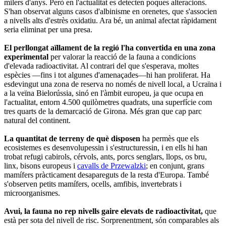
milers d'anys. Però en l'actualitat es detecten poques alteracions.
S'han observat alguns casos d'albinisme en orenetes, que s'associen
a nivells alts d'estrès oxidatiu. Ara bé, un animal afectat ràpidament
seria eliminat per una presa.
El perllongat aïllament de la regió l'ha convertida en una zona
experimental
per valorar la reacció de la fauna a condicions
d'elevada radioactivitat. Al contrari del que s'esperava, moltes
espècies —fins i tot algunes d'amenaçades—hi han proliferat. Ha
esdevingut una zona de reserva no només de nivell local, a Ucraïna i
a la veïna Bielorússia, sinó en l'àmbit europeu, ja que ocupa en
l'actualitat, entorn 4.500 quilòmetres quadrats, una superfície com
tres quarts de la demarcació de Girona. Més gran que cap parc
natural del continent.
La quantitat de terreny de què disposen
ha permès que els
ecosistemes es desenvolupessin i s'estructuressin, i en ells hi han
trobat refugi cabirols, cérvols, ants, porcs senglars, llops, os bru,
linx, bisons europeus i
cavalls de Przewalzki
; en conjunt, grans
mamífers pràcticament desapareguts de la resta d'Europa. També
s'observen petits mamífers, ocells, amfibis, invertebrats i
microorganismes.
Avui, la fauna no rep nivells gaire elevats de radioactivitat,
que
està per sota del nivell de risc. Sorprenentment, són comparables als