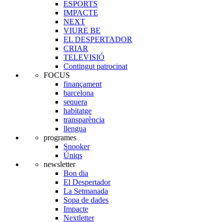
ESPORTS
IMPACTE
NEXT
VIURE BE
EL DESPERTADOR
CRIAR
TELEVISIÓ
Contingut patrocinat
FOCUS
finançament
barcelona
sequera
habitatge
transparència
llengua
programes
Snooker
Úniqs
newsletter
Bon dia
El Despertador
La Setmanada
Sopa de dades
Impacte
Nextletter