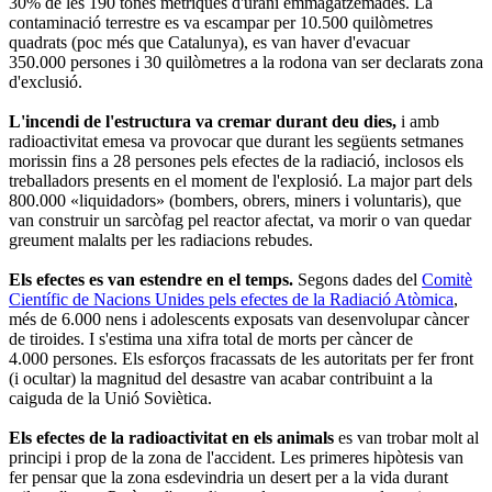
30% de les 190 tones mètriques d'urani emmagatzemades. La
contaminació terrestre es va escampar per 10.500 quilòmetres
quadrats (poc més que Catalunya), es van haver d'evacuar
350.000 persones i 30 quilòmetres a la rodona van ser declarats zona
d'exclusió.
L'incendi de l'estructura va cremar durant deu dies,
i amb
radioactivitat emesa va provocar que durant les següents setmanes
morissin fins a 28 persones pels efectes de la radiació, inclosos els
treballadors presents en el moment de l'explosió. La major part dels
800.000 «liquidadors» (bombers, obrers, miners i voluntaris), que
van construir un sarcòfag pel reactor afectat, va morir o van quedar
greument malalts per les radiacions rebudes.
Els efectes es van estendre en el temps.
Segons dades del
Comitè
Científic de Nacions Unides pels efectes de la Radiació Atòmica
,
més de 6.000 nens i adolescents exposats van desenvolupar càncer
de tiroides. I s'estima una xifra total de morts per càncer de
4.000 persones. Els esforços fracassats de les autoritats per fer front
(i ocultar) la magnitud del desastre van acabar contribuint a la
caiguda de la Unió Soviètica.
Els efectes de la radioactivitat en els animals
es van trobar molt al
principi i prop de la zona de l'accident. Les primeres hipòtesis van
fer pensar que la zona esdevindria un desert per a la vida durant