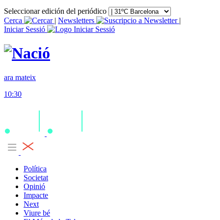
Seleccionar edición del periódico
Cerca
|
Newsletters
|
Iniciar Sessió
ara mateix
10:30
Política
Societat
Opinió
Impacte
Next
Viure bé