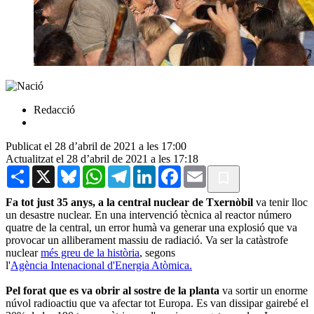
Redacció
Publicat el 28 d’abril de 2021 a les 17:00
Actualitzat el 28 d’abril de 2021 a les 17:18
Share
X
Bluesky
WhatsApp
Telegram
LinkedIn
Facebook
Email
Fa tot just 35 anys, a la central nuclear de Txernòbil
va tenir lloc
un desastre nuclear. En una intervenció tècnica al reactor número
quatre de la central, un error humà va generar una explosió que va
provocar un alliberament massiu de radiació. Va ser la catàstrofe
nuclear
més greu de la història
, segons
l'
Agència Intenacional d'Energia Atòmica.
Pel forat que es va obrir al sostre de la planta
va sortir un enorme
núvol radioactiu que va afectar tot Europa. Es van dissipar gairebé el