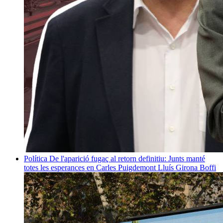
Política
De l'aparició fugaç al retorn definitiu: Junts manté
totes les esperances en Carles Puigdemont
Lluís Girona Boffi