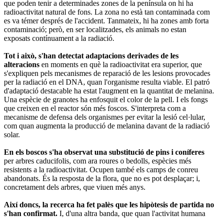
que poden tenir a determinades zones de la península on hi ha
radioactivitat natural de fons. La zona no està tan contaminada com
es va témer després de l'accident. Tanmateix, hi ha zones amb forta
contaminació; però, en ser localitzades, els animals no estan
exposats contínuament a la radiació.
Tot i això, s'han detectat adaptacions derivades de les
alteracions
en moments en què la radioactivitat era superior, que
s'expliquen pels mecanismes de reparació de les lesions provocades
per la radiació en el DNA, quan l'organisme resulta viable. El patró
d'adaptació destacable ha estat l'augment en la quantitat de melanina.
Una espècie de granotes ha enfosquit el color de la pell. I els fongs
que creixen en el reactor són més foscos. S'interpreta com a
mecanisme de defensa dels organismes per evitar la lesió cel·lular,
com quan augmenta la producció de melanina davant de la radiació
solar.
En els boscos s'ha observat una substitució de pins i coníferes
per arbres caducifolis, com ara roures o bedolls, espècies més
resistents a la radioactivitat. Ocupen també els camps de conreu
abandonats. És la resposta de la flora, que no es pot desplaçar; i,
concretament dels arbres, que viuen més anys.
Així doncs, la recerca ha fet palès que les hipòtesis de partida no
s'han confirmat.
I, d'una altra banda, que quan l'activitat humana