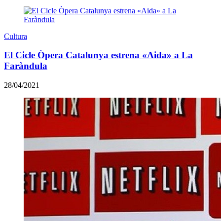
Cultura
El Cicle Òpera Catalunya estrena «Aida» a La
Faràndula
28/04/2021