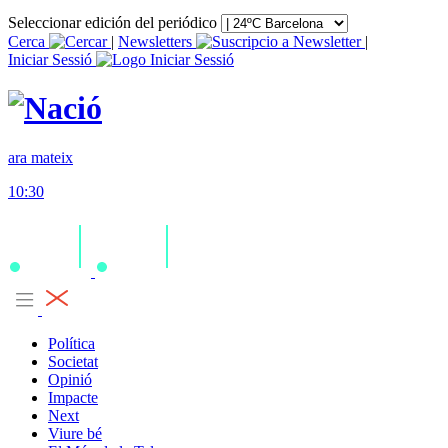
Seleccionar edición del periódico
Cerca
|
Newsletters
|
Iniciar Sessió
ara mateix
10:30
Política
Societat
Opinió
Impacte
Next
Viure bé