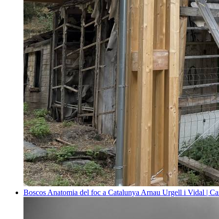
Boscos
Anatomia del foc a Catalunya
Arnau Urgell i Vidal | Ca