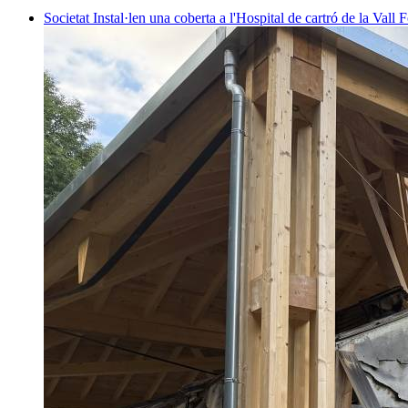
Societat
Instal·len una coberta a l'Hospital de cartró de la Vall F