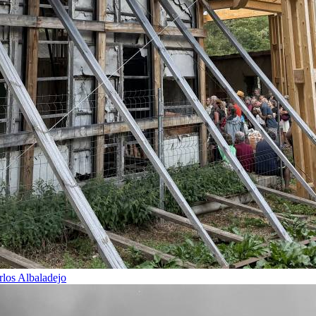
rlos Albaladejo