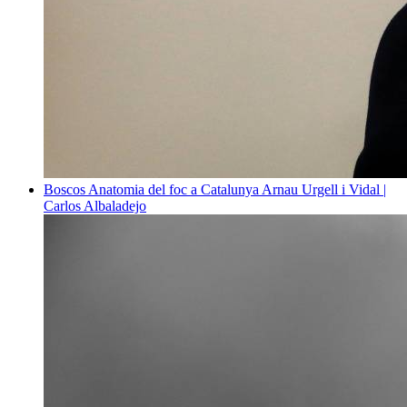
Boscos
Anatomia del foc a Catalunya
Arnau Urgell i Vidal |
Carlos Albaladejo