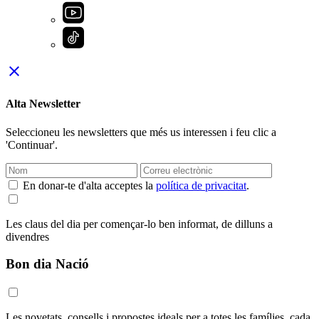
close
Alta Newsletter
Seleccioneu les newsletters que més us interessen i feu clic a
'Continuar'.
En donar-te d'alta acceptes la
política de privacitat
.
Les claus del dia per començar-lo ben informat, de dilluns a
divendres
Bon dia Nació
Les novetats, consells i propostes ideals per a totes les famílies, cada