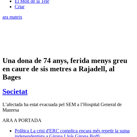
El Món de la Tele
Criar
ara mateix
Una dona de 74 anys, ferida menys greu
en caure de sis metres a Rajadell, al
Bages
Societat
L’afectada ha estat evacuada pel SEM a l’Hospital General de
Manresa
ARA A PORTADA
Política
La crisi d'ERC complica encara més repetir la suma
independentista a Girona
Lluís Girona Boffi