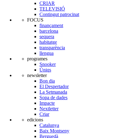
CRIAR
TELEVISIÓ
Contingut patrocinat
FOCUS
finançament
barcelona
sequera
habitatge
transparència
llengua
programes
Snooker
Úniqs
newsletter
Bon dia
El Despertador
La Setmanada
Sopa de dades
Impacte
Nextletter
Criar
edicions
Catalunya
Baix Montseny
Berguedà