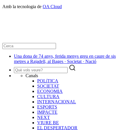
Amb la tecnologia de
OA Cloud
Una dona de 74 anys, ferida menys greu en caure de sis
metres a Rajadell, al Bages · Societat · Nació
Canals
POLíTICA
SOCIETAT
ECONOMIA
CULTURA
INTERNACIONAL
ESPORTS
IMPACTE
NEXT
VIURE BE
EL DESPERTADOR