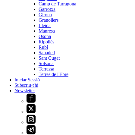
Camp de Tarragona
Garrotxa
Girona
Granollers
Lleida
Manresa
Osona
Ripollès
Rubí
Sabadell
Sant Cugat
Solsona
Terrassa
Terres de l'Ebre
Iniciar Sessió
Subscriu-t'hi
Newsletter