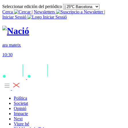
Seleccionar edición del periódico
Cerca
|
Newsletters
|
Iniciar Sessió
ara mateix
10:30
Política
Societat
Opinió
Impacte
Next
Viure bé