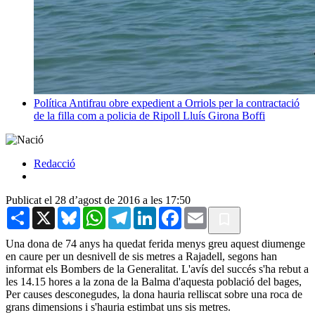
Política
Antifrau obre expedient a Orriols per la contractació
de la filla com a policia de Ripoll
Lluís Girona Boffi
Redacció
Publicat el 28 d’agost de 2016 a les 17:50
Share
X
Bluesky
WhatsApp
Telegram
LinkedIn
Facebook
Email
Una dona de 74 anys ha quedat ferida menys greu aquest diumenge
en caure per un desnivell de sis metres a Rajadell, segons han
informat els Bombers de la Generalitat. L'avís del succés s'ha rebut a
les 14.15 hores a la zona de la Balma d'aquesta població del bages,
Per causes desconegudes, la dona hauria relliscat sobre una roca de
grans dimensions i s'hauria estimbat uns sis metres.