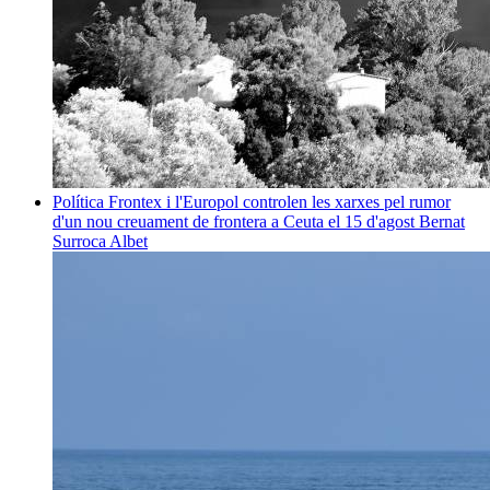
Política
Frontex i l'Europol controlen les xarxes pel rumor
d'un nou creuament de frontera a Ceuta el 15 d'agost
Bernat
Surroca Albet