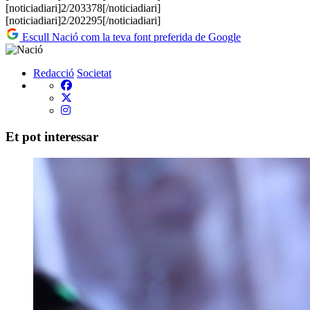
[noticiadiari]2/203378[/noticiadiari]
[noticiadiari]2/202295[/noticiadiari]
Escull Nació com la teva font preferida de Google
Redacció
Societat
Et pot interessar