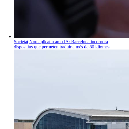
Societat
Nou aplicatiu amb IA: Barcelona incorpora
dispositius que permeten traduir a més de 80 idiomes