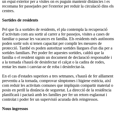
un espai exterior per a visites on es puguin mantenir distàncies i es
recomana fer passejades per l'exterior per reduir la circulació dins els
centres.
Sortides de residents
Pel que fa a sortides de residents, el pla contempla la recuperació
d’activitats com ara sortir al carrer a fer passejos, visites a cases de
familiar o passar les vacances en família. Els residents més autònoms
poden sortir sols si tenen capacitat per complir les mesures de
protecció. També es poden autoritzar sortides llargues d'un dia per a
sortides familiars. Per poder fer aquestes sortides, caldrà que la
família o el resident signin un document de declaració responsable i
a la tornada s'haurà de desinfectar el calçat o la cadira de rodes,
rentar les mans i canviar-se de roba i desinfectar-la.
En el cas d'estades superiors a tres setmanes, s'haurà de fer aïllament
preventiu a la tornada, comprovar símptomes i higiene estricta, així
com reduir les activitats comunes que impliquin compartir material o
posin en perill la distància de seguretat. La direcció de la residència
planificarà i pactarà amb les famílies per fer un retorn esglaonat i
controlat i poder fer un supervisió acurada dels reingressos.
Nous ingressos