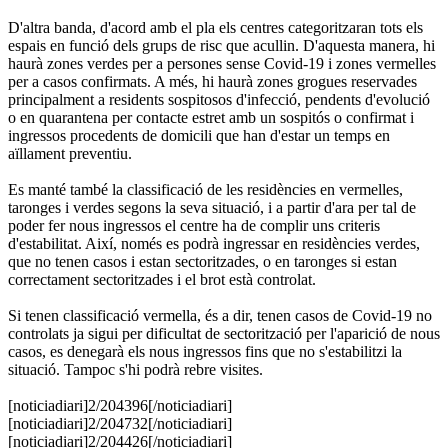
D'altra banda, d'acord amb el pla els centres categoritzaran tots els
espais en funció dels grups de risc que acullin. D'aquesta manera, hi
haurà zones verdes per a persones sense Covid-19 i zones vermelles
per a casos confirmats. A més, hi haurà zones grogues reservades
principalment a residents sospitosos d'infecció, pendents d'evolució
o en quarantena per contacte estret amb un sospitós o confirmat i
ingressos procedents de domicili que han d'estar un temps en
aïllament preventiu.
Es manté també la classificació de les residències en vermelles,
taronges i verdes segons la seva situació, i a partir d'ara per tal de
poder fer nous ingressos el centre ha de complir uns criteris
d'estabilitat. Així, només es podrà ingressar en residències verdes,
que no tenen casos i estan sectoritzades, o en taronges si estan
correctament sectoritzades i el brot està controlat.
Si tenen classificació vermella, és a dir, tenen casos de Covid-19 no
controlats ja sigui per dificultat de sectorització per l'aparició de nous
casos, es denegarà els nous ingressos fins que no s'estabilitzi la
situació. Tampoc s'hi podrà rebre visites.
[noticiadiari]2/204396[/noticiadiari]
[noticiadiari]2/204732[/noticiadiari]
[noticiadiari]2/204426[/noticiadiari]