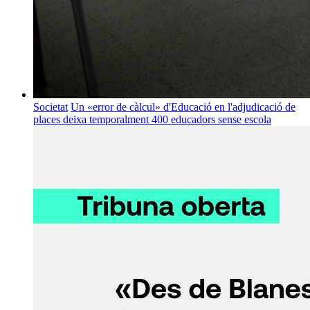
Societat
Un «error de càlcul» d'Educació en l'adjudicació de
places deixa temporalment 400 educadors sense escola