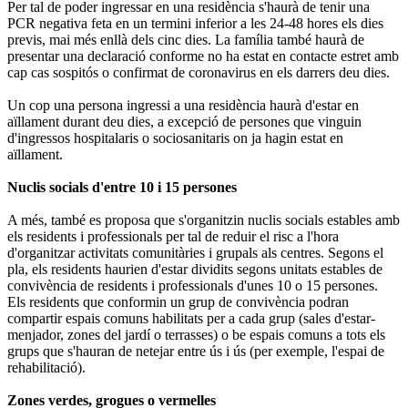
Per tal de poder ingressar en una residència s'haurà de tenir una
PCR negativa feta en un termini inferior a les 24-48 hores els dies
previs, mai més enllà dels cinc dies. La família també haurà de
presentar una declaració conforme no ha estat en contacte estret amb
cap cas sospitós o confirmat de coronavirus en els darrers deu dies.
Un cop una persona ingressi a una residència haurà d'estar en
aïllament durant deu dies, a excepció de persones que vinguin
d'ingressos hospitalaris o sociosanitaris on ja hagin estat en
aïllament.
Nuclis socials d'entre 10 i 15 persones
A més, també es proposa que s'organitzin nuclis socials estables amb
els residents i professionals per tal de reduir el risc a l'hora
d'organitzar activitats comunitàries i grupals als centres. Segons el
pla, els residents haurien d'estar dividits segons unitats estables de
convivència de residents i professionals d'unes 10 o 15 persones.
Els residents que conformin un grup de convivència podran
compartir espais comuns habilitats per a cada grup (sales d'estar-
menjador, zones del jardí o terrasses) o be espais comuns a tots els
grups que s'hauran de netejar entre ús i ús (per exemple, l'espai de
rehabilitació).
Zones verdes, grogues o vermelles