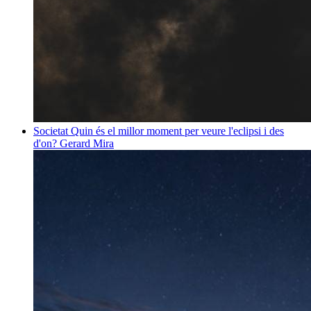
Societat
Quin és el millor moment per veure l'eclipsi i des
d'on?
Gerard Mira