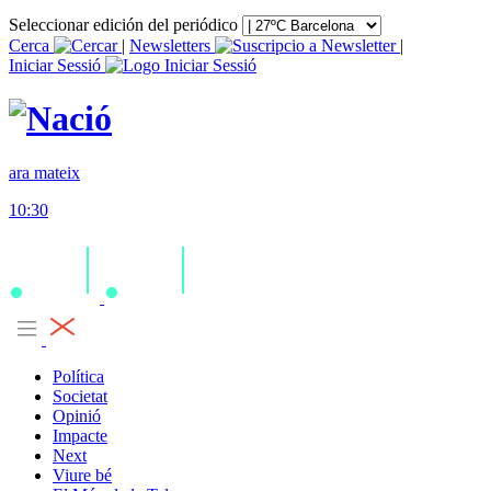
Seleccionar edición del periódico
Cerca
|
Newsletters
|
Iniciar Sessió
ara mateix
10:30
Política
Societat
Opinió
Impacte
Next
Viure bé