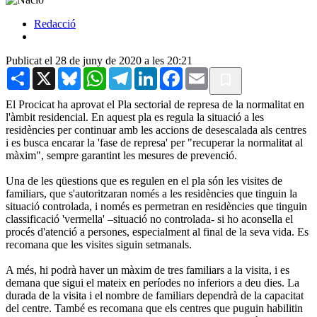
Redacció
Publicat el 28 de juny de 2020 a les 20:21
Share
X
Bluesky
WhatsApp
Telegram
LinkedIn
Facebook
Email
El Procicat ha aprovat el Pla sectorial de represa de la normalitat en
l'àmbit residencial. En aquest pla es regula la situació a les
residències per continuar amb les accions de desescalada als centres
i es busca encarar la 'fase de represa' per "recuperar la normalitat al
màxim", sempre garantint les mesures de prevenció.
Una de les qüestions que es regulen en el pla són les visites de
familiars, que s'autoritzaran només a les residències que tinguin la
situació controlada, i només es permetran en residències que tinguin
classificació 'vermella' –situació no controlada- si ho aconsella el
procés d'atenció a persones, especialment al final de la seva vida. Es
recomana que les visites siguin setmanals.
A més, hi podrà haver un màxim de tres familiars a la visita, i es
demana que sigui el mateix en períodes no inferiors a deu dies. La
durada de la visita i el nombre de familiars dependrà de la capacitat
del centre. També es recomana que els centres que puguin habilitin