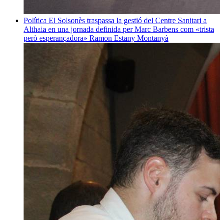
Política
El Solsonès traspassa la gestió del Centre Sanitari a
Althaia en una jornada definida per Marc Barbens com «trista
però esperançadora»
Ramon Estany Montanyà