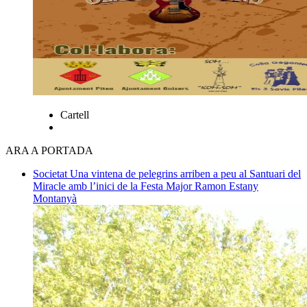
Cartell
ARA A PORTADA
Societat
Una vintena de pelegrins arriben a peu al Santuari del
Miracle amb l’inici de la Festa Major
Ramon Estany
Montanyà