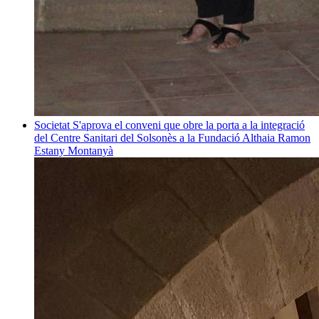
Societat
S'aprova el conveni que obre la porta a la integració
del Centre Sanitari del Solsonès a la Fundació Althaia
Ramon
Estany Montanyà