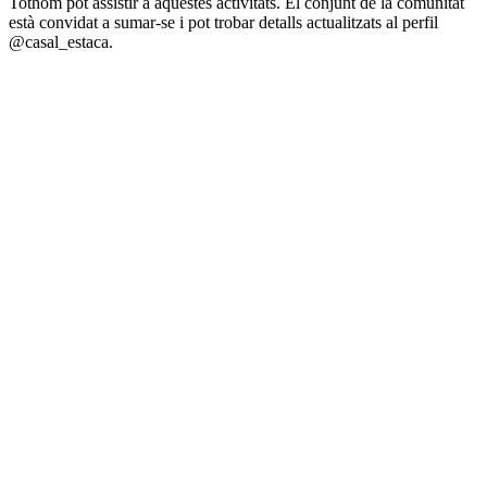
Tothom pot assistir a aquestes activitats. El conjunt de la comunitat
està convidat a sumar-se i pot trobar detalls actualitzats al perfil
@casal_estaca.