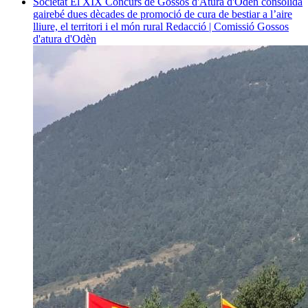
Societat
El XIX Concurs de Gossos d'Atura d'Odèn consolida
gairebé dues dècades de promoció de cura de bestiar a l’aire
lliure, el territori i el món rural
Redacció | Comissió Gossos
d'atura d'Odèn