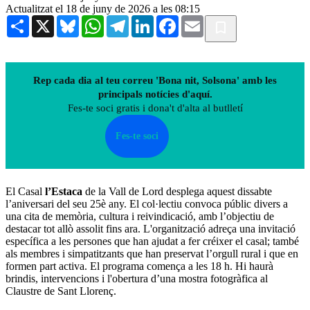
Actualitzat el 18 de juny de 2026 a les 08:15
Share
X
Bluesky
WhatsApp
Telegram
LinkedIn
Facebook
Email
Rep cada dia al teu correu 'Bona nit, Solsona' amb les
principals notícies d'aquí.
Fes-te soci gratis i dona't d'alta al butlletí
Fes-te soci
El Casal
l’Estaca
de la Vall de Lord desplega aquest dissabte
l’aniversari del seu 25è any. El col·lectiu convoca públic divers a
una cita de memòria, cultura i reivindicació, amb l’objectiu de
destacar tot allò assolit fins ara. L'organització adreça una invitació
específica a les persones que han ajudat a fer créixer el casal; també
als membres i simpatitzants que han preservat l’orgull rural i que en
formen part activa. El programa comença a les 18 h. Hi haurà
brindis, intervencions i l'obertura d’una mostra fotogràfica al
Claustre de Sant Llorenç.