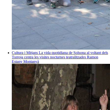
Cultura i Mitjans
La vida quotidiana de Solsona al voltant dels
Torroja centra les visites nocturnes teatralitzades
Ramon
Estany Montanyà