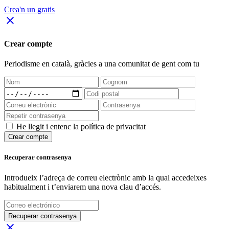
Crea'n un gratis
close
Crear compte
Periodisme
en català
, gràcies a una comunitat de gent com tu
He llegit i entenc la política de privacitat
Crear compte
Recuperar contrasenya
Introdueix l’adreça de correu electrònic amb la qual accedeixes
habitualment i t’enviarem una nova clau d’accés.
Recuperar contrasenya
close