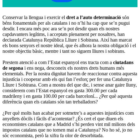
Conservar la llengua i exercir el
dret a l’auto determinació
són
béns fonamentals per als catalans i no n’hi ha cap que se’n pugui
desdir. I encara més poc ara se’n pot desdir quan els nostres
capdavanters legítims, i acceptats plenament per nosaltres, han
declarada Catalunya República Lliure i Sobirana. Així han marcat
els bons senyors el nostre ideal, que és alhora la nostra obligació i el
nostre objectiu bàsic, mentre i tant no siguem lliures i sobirans.
Prestem atenció a com l’Estat espanyol ens tracta com a
ciutadans
de segona
i ens nega, desconeix els nostres drets humans més
elementals. Per la nostra dignitat havem de reaccionar contra aquesta
injustícia i cooperar amb els qui fan l’esforç per fer una Catalunya
Lliure i Sobirana. Com a mostra del que dic, i sense anar gaire lluny,
considerem com l’Estat espanyol en gasta 300.00 per cada
madrileny i en gasta 100.00 per cada barceloní... ¿Per què aquesta
diferència quan els catalans són tan treballadors?
¿Per què molts han acabat per sotmetre’s a aquestes injustícies com
anyellets dòcils i fàcils d’acontentar? ¿És cert el que diuen els
economistes catalans que a Madrid s’hi perden vint mil milions dels
impostos catalans que no tornen mai a Catalunya? No ho sé, jo no
sóc economista, però la xifra fa olor de desorbitada.