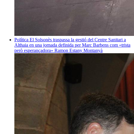
Política
El Solsonès traspassa la gestió del Centre Sanitari a
Althaia en una jornada definida per Marc Barbens com «trista
però esperançadora»
Ramon Estany Montanyà