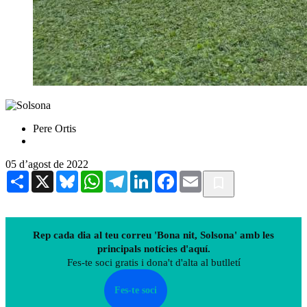
Pere Ortis
05 d’agost de 2022
Share
X
Bluesky
WhatsApp
Telegram
LinkedIn
Facebook
Email
Rep cada dia al teu correu 'Bona nit, Solsona' amb les
principals notícies d'aquí.
Fes-te soci gratis i dona't d'alta al butlletí
Fes-te soci