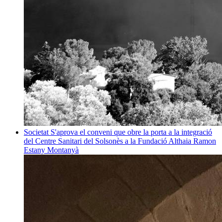
Societat
S'aprova el conveni que obre la porta a la integració
del Centre Sanitari del Solsonès a la Fundació Althaia
Ramon
Estany Montanyà