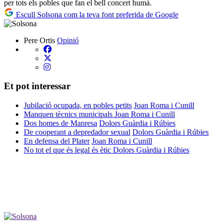
per tots els pobles que fan el bell concert humà.
Escull Solsona com la teva font preferida de Google
Pere Ortis
Opinió
Et pot interessar
Jubilació ocupada, en pobles petits
Joan Roma i Cunill
Manquen tècnics municipals
Joan Roma i Cunill
Dos homes de Manresa
Dolors Guàrdia i Rúbies
De cooperant a depredador sexual
Dolors Guàrdia i Rúbies
En defensa del Plater
Joan Roma i Cunill
No tot el que és legal és ètic
Dolors Guàrdia i Rúbies