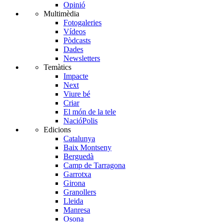
Opinió
Multimèdia
Fotogaleries
Vídeos
Pòdcasts
Dades
Newsletters
Temàtics
Impacte
Next
Viure bé
Criar
El món de la tele
NacióPolis
Edicions
Catalunya
Baix Montseny
Berguedà
Camp de Tarragona
Garrotxa
Girona
Granollers
Lleida
Manresa
Osona