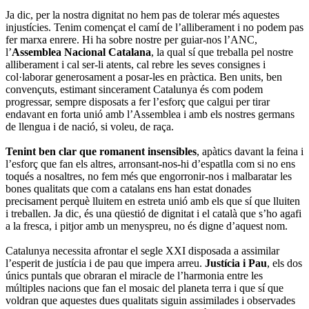
Ja dic, per la nostra dignitat no hem pas de tolerar més aquestes
injustícies. Tenim començat el camí de l’alliberament i no podem pas
fer marxa enrere. Hi ha sobre nostre per guiar-nos l’ANC,
l’
Assemblea Nacional Catalana
, la qual sí que treballa pel nostre
alliberament i cal ser-li atents, cal rebre les seves consignes i
col·laborar generosament a posar-les en pràctica. Ben units, ben
convençuts, estimant sincerament Catalunya és com podem
progressar, sempre disposats a fer l’esforç que calgui per tirar
endavant en forta unió amb l’Assemblea i amb els nostres germans
de llengua i de nació, si voleu, de raça.
Tenint ben clar que romanent insensibles
, apàtics davant la feina i
l’esforç que fan els altres, arronsant-nos-hi d’espatlla com si no ens
toqués a nosaltres, no fem més que engorronir-nos i malbaratar les
bones qualitats que com a catalans ens han estat donades
precisament perquè lluitem en estreta unió amb els que sí que lluiten
i treballen. Ja dic, és una qüestió de dignitat i el català que s’ho agafi
a la fresca, i pitjor amb un menyspreu, no és digne d’aquest nom.
Catalunya necessita afrontar el segle XXI disposada a assimilar
l’esperit de justícia i de pau que impera arreu.
Justícia i Pau
, els dos
únics puntals que obraran el miracle de l’harmonia entre les
múltiples nacions que fan el mosaic del planeta terra i que sí que
voldran que aquestes dues qualitats siguin assimilades i observades