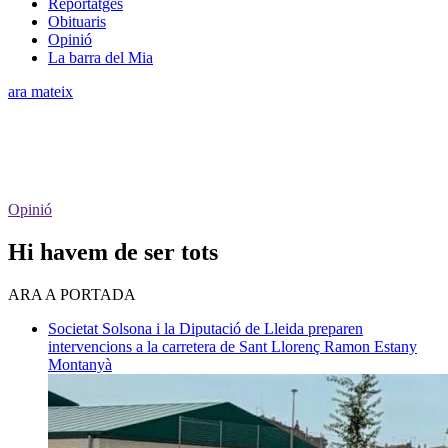
Reportatges
Obituaris
Opinió
La barra del Mia
ara mateix
Opinió
​Hi havem de ser tots
ARA A PORTADA
Societat
Solsona i la Diputació de Lleida preparen
intervencions a la carretera de Sant Llorenç
Ramon Estany
Montanyà