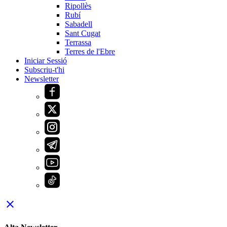
Ripollès
Rubí
Sabadell
Sant Cugat
Terrassa
Terres de l'Ebre
Iniciar Sessió
Subscriu-t'hi
Newsletter
close