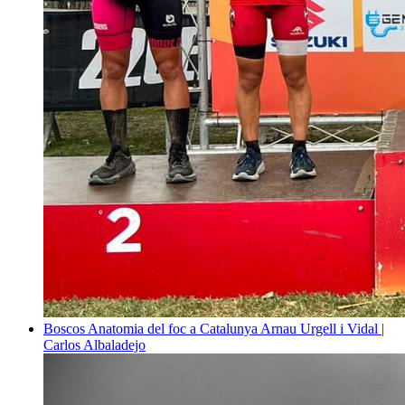
Boscos
Anatomia del foc a Catalunya
Arnau Urgell i Vidal |
Carlos Albaladejo