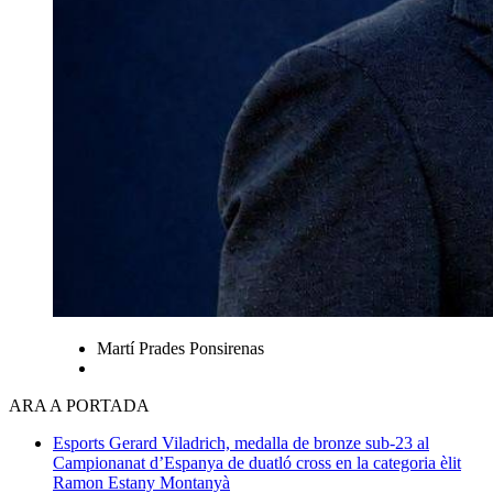
Martí Prades Ponsirenas
ARA A PORTADA
Esports
Gerard Viladrich, medalla de bronze sub-23 al
Campionanat d’Espanya de duatló cross en la categoria èlit
Ramon Estany Montanyà