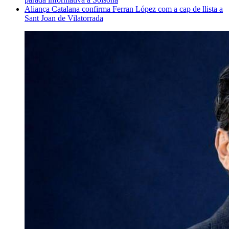
Aliança Catalana confirma Ferran López com a cap de llista a
Sant Joan de Vilatorrada