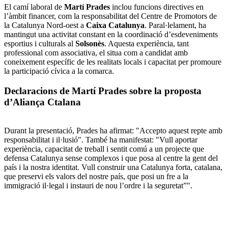
El camí laboral de
Martí Prades
inclou funcions directives en
l’àmbit financer, com la responsabilitat del Centre de Promotors de
la Catalunya Nord-oest a
Caixa Catalunya
. Paral·lelament, ha
mantingut una activitat constant en la coordinació d’esdeveniments
esportius i culturals al
Solsonès
. Aquesta experiència, tant
professional com associativa, el situa com a candidat amb
coneixement específic de les realitats locals i capacitat per promoure
la participació cívica a la comarca.
Declaracions de Martí Prades sobre la proposta
d’Aliança Ctalana
Durant la presentació, Prades ha afirmat: "Accepto aquest repte amb
responsabilitat i il·lusió". També ha manifestat: "Vull aportar
experiència, capacitat de treball i sentit comú a un projecte que
defensa Catalunya sense complexos i que posa al centre la gent del
país i la nostra identitat. Vull construir una Catalunya forta, catalana,
que preservi els valors del nostre país, que posi un fre a la
immigració il·legal i instauri de nou l’ordre i la seguretat”".