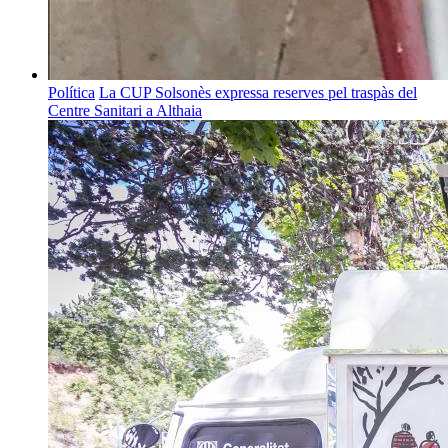
Política
La CUP Solsonès expressa reserves pel traspàs del
Centre Sanitari a Althaia