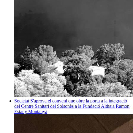
Societat
S'aprova el conveni que obre la porta a la integració
del Centre Sanitari del Solsonès a la Fundació Althaia
Ramon
Estany Montanyà