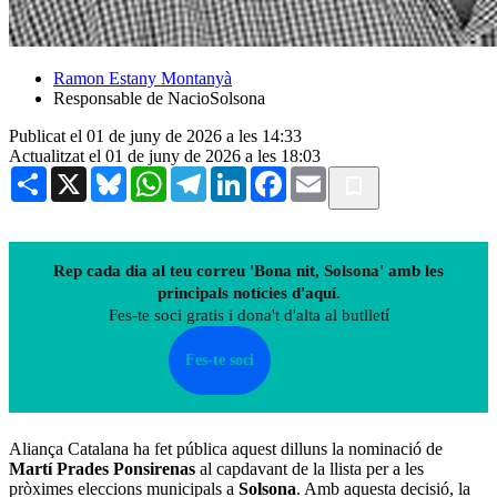
Ramon Estany Montanyà
Responsable de NacioSolsona
Publicat el 01 de juny de 2026 a les 14:33
Actualitzat el 01 de juny de 2026 a les 18:03
Share
X
Bluesky
WhatsApp
Telegram
LinkedIn
Facebook
Email
Rep cada dia al teu correu 'Bona nit, Solsona' amb les
principals notícies d'aquí.
Fes-te soci gratis i dona't d'alta al butlletí
Fes-te soci
Aliança Catalana ha fet pública aquest dilluns la nominació de
Martí Prades Ponsirenas
al capdavant de la llista per a les
pròximes eleccions municipals a
Solsona
. Amb aquesta decisió, la