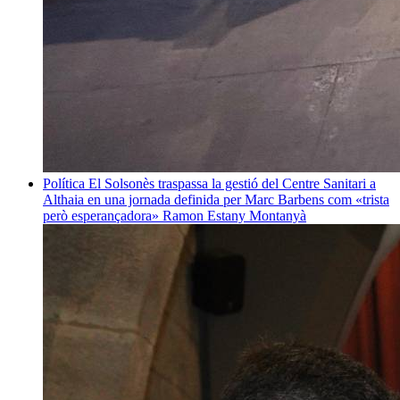
Política
El Solsonès traspassa la gestió del Centre Sanitari a
Althaia en una jornada definida per Marc Barbens com «trista
però esperançadora»
Ramon Estany Montanyà