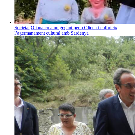
Societat
Oliana crea un gegant per a Oliena i enforteix
l’agermanament cultural amb Sardenya