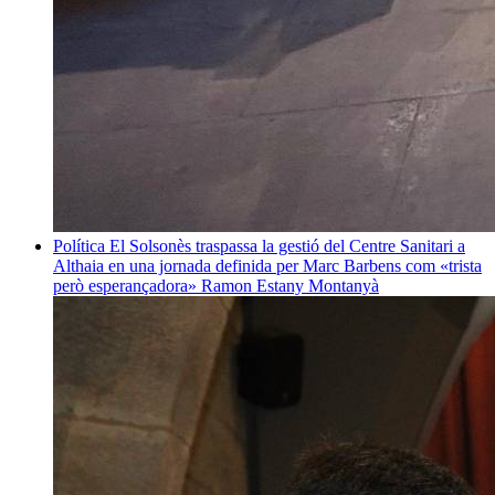
Política
El Solsonès traspassa la gestió del Centre Sanitari a
Althaia en una jornada definida per Marc Barbens com «trista
però esperançadora»
Ramon Estany Montanyà