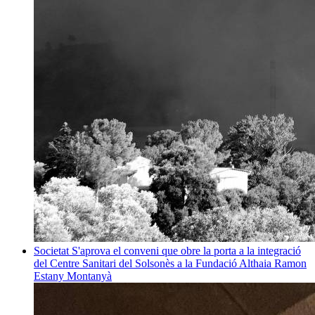
Societat
S'aprova el conveni que obre la porta a la integració
del Centre Sanitari del Solsonès a la Fundació Althaia
Ramon
Estany Montanyà