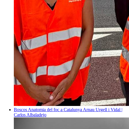
Boscos
Anatomia del foc a Catalunya
Arnau Urgell i Vidal |
Carlos Albaladejo