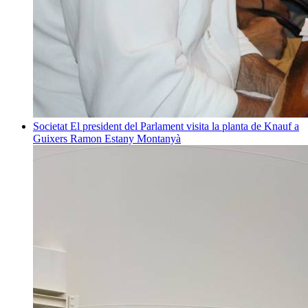
Societat
El president del Parlament visita la planta de Knauf a
Guixers
Ramon Estany Montanyà