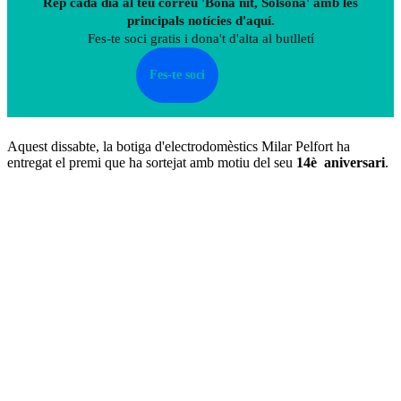
Rep cada dia al teu correu 'Bona nit, Solsona' amb les
principals notícies d'aquí.
Fes-te soci gratis i dona't d'alta al butlletí
Fes-te soci
Aquest dissabte, la botiga d'electrodomèstics Milar Pelfort ha
entregat el premi que ha sortejat amb motiu del seu
14è
aniversari
.