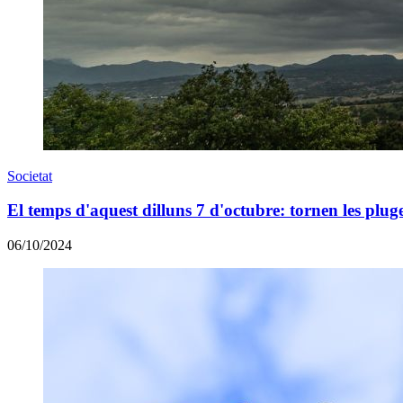
Societat
El temps d'aquest dilluns 7 d'octubre: tornen les plug
06/10/2024