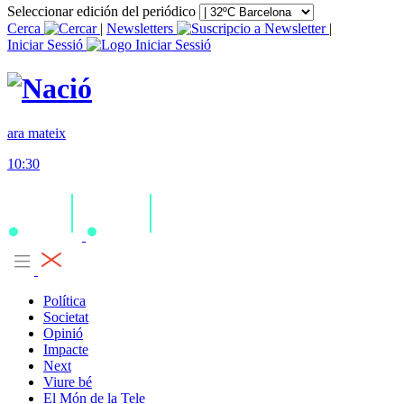
Seleccionar edición del periódico
Cerca
|
Newsletters
|
Iniciar Sessió
ara mateix
10:30
Política
Societat
Opinió
Impacte
Next
Viure bé
El Món de la Tele