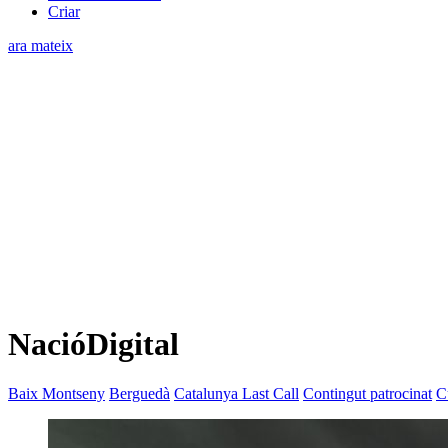
Criar
ara mateix
NacióDigital
Baix Montseny
Berguedà
Catalunya Last Call
Contingut patrocinat
C