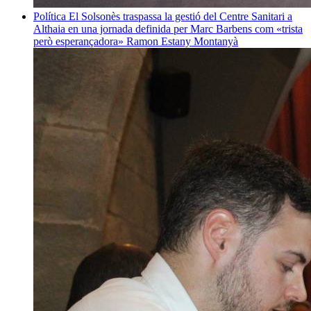
Política
El Solsonès traspassa la gestió del Centre Sanitari a
Althaia en una jornada definida per Marc Barbens com «trista
però esperançadora»
Ramon Estany Montanyà