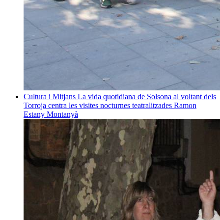
Cultura i Mitjans
La vida quotidiana de Solsona al voltant dels
Torroja centra les visites nocturnes teatralitzades
Ramon
Estany Montanyà