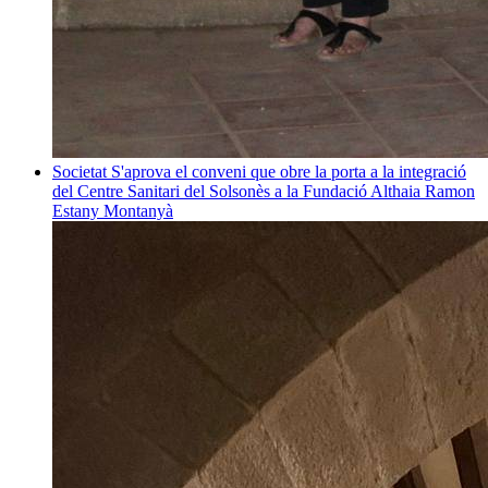
Societat
S'aprova el conveni que obre la porta a la integració
del Centre Sanitari del Solsonès a la Fundació Althaia
Ramon
Estany Montanyà