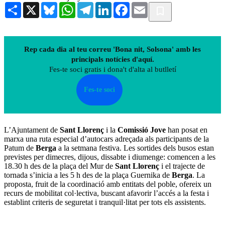
Share
X
Bluesky
WhatsApp
Telegram
LinkedIn
Facebook
Email
Rep cada dia al teu correu 'Bona nit, Solsona' amb les
principals notícies d'aquí.
Fes-te soci gratis i dona't d'alta al butlletí
Fes-te soci
L’Ajuntament de
Sant Llorenç
i la
Comissió Jove
han posat en
marxa una ruta especial d’autocars adreçada als participants de la
Patum de
Berga
a la setmana festiva. Les sortides dels busos estan
previstes per dimecres, dijous, dissabte i diumenge: comencen a les
18.30 h des de la plaça del Mur de
Sant Llorenç
i el trajecte de
tornada s’inicia a les 5 h des de la plaça Guernika de
Berga
. La
proposta, fruit de la coordinació amb entitats del poble, ofereix un
recurs de mobilitat col·lectiva, buscant afavorir l’accés a la festa i
establint criteris de seguretat i tranquil·litat per tots els assistents.