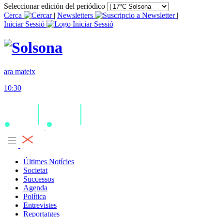
Seleccionar edición del periódico
Cerca
|
Newsletters
|
Iniciar Sessió
ara mateix
10:30
Últimes Notícies
Societat
Successos
Agenda
Política
Entrevistes
Reportatges