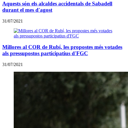
Aquests són els alcaldes accidentals de Sabadell
durant el mes d'agost
31/07/2021
Millores al COR de Rubí, les propostes més votades
als pressupostos participatius d'FGC
31/07/2021