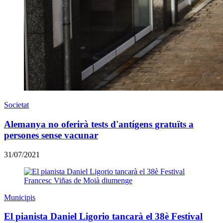
Societat
Alemanya no oferirà tests d'antígens gratuïts a
persones sense vacunar
31/07/2021
Municipis
El pianista Daniel Ligorio tancarà el 38è Festival