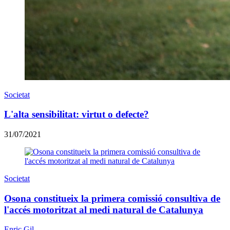
Societat
L'alta sensibilitat: virtut o defecte?
31/07/2021
Societat
Osona constitueix la primera comissió consultiva de
l'accés motoritzat al medi natural de Catalunya
Enric Gil