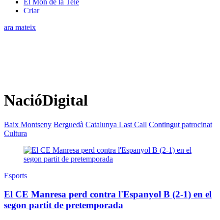
El Món de la Tele
Criar
ara mateix
NacióDigital
Baix Montseny
Berguedà
Catalunya Last Call
Contingut patrocinat
Cultura
Esports
El CE Manresa perd contra l'Espanyol B (2-1) en el
segon partit de pretemporada