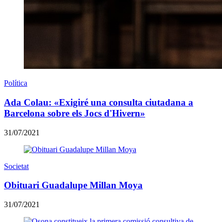
Política
Ada Colau: «Exigiré una consulta ciutadana a
Barcelona sobre els Jocs d'Hivern»
31/07/2021
Societat
Obituari Guadalupe Millan Moya
31/07/2021