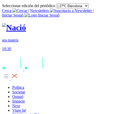
Seleccionar edición del periódico
Cerca
|
Newsletters
|
Iniciar Sessió
ara mateix
10:30
Política
Societat
Opinió
Impacte
Next
Viure bé