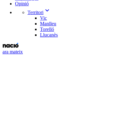
Opinió
expand_more
Territori
Vic
Manlleu
Torelló
Lluçanès
ara mateix