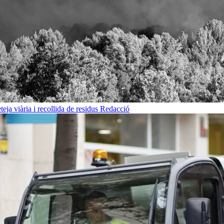
eja viària i recollida de residus
Redacció