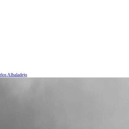
rlos Albaladejo