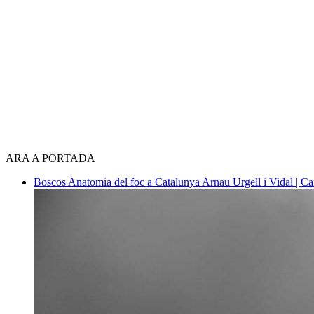
ARA A PORTADA
Boscos
Anatomia del foc a Catalunya
Arnau Urgell i Vidal | Ca