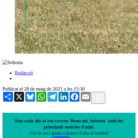
Redacció
Publicat el 28 de maig de 2021 a les 15:30
Share
X
Bluesky
WhatsApp
Telegram
LinkedIn
Facebook
Email
Rep cada dia al teu correu 'Bona nit, Solsona' amb les
principals notícies d'aquí.
Fes-te soci gratis i dona't d'alta al butlletí