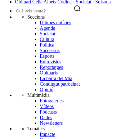
Obituari Cèlia Albets Codina · Societat · Solsona
Seccions
Últimes notícies
Agenda
Societat
Cultura
Política
Successos
Esports
Entrevistes
Reportatges
Obituaris
La barra del Mia
Contingut patrocinat
Opinió
Multimèdia
Fotogaleries
Vídeos
Pòdcasts
Dades
Newsletters
Temàtics
Impacte