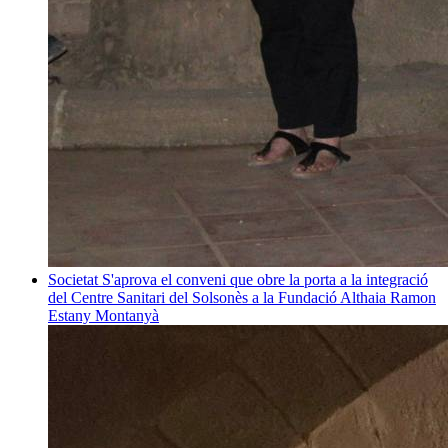
Societat
S'aprova el conveni que obre la porta a la integració
del Centre Sanitari del Solsonès a la Fundació Althaia
Ramon
Estany Montanyà