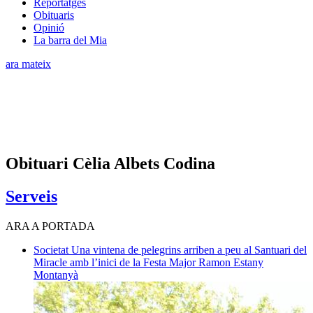
Reportatges
Obituaris
Opinió
La barra del Mia
ara mateix
Obituari Cèlia Albets Codina
Serveis
ARA A PORTADA
Societat
Una vintena de pelegrins arriben a peu al Santuari del
Miracle amb l’inici de la Festa Major
Ramon Estany
Montanyà