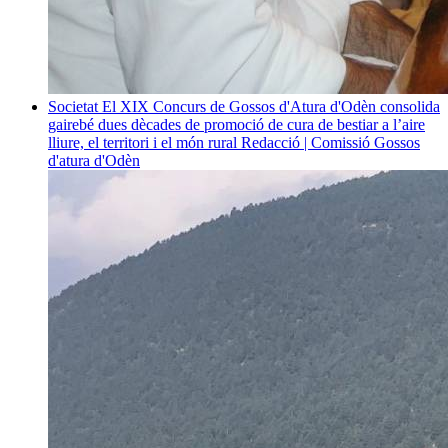
Societat
El XIX Concurs de Gossos d'Atura d'Odèn consolida
gairebé dues dècades de promoció de cura de bestiar a l’aire
lliure, el territori i el món rural
Redacció | Comissió Gossos
d'atura d'Odèn