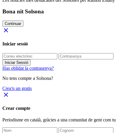
Les notícies més destacades del Solsonès per Ramon Estany
Bona nit Solsona
Continuar
close
Iniciar sessió
Iniciar Sessió
Has oblidat la contrasenya?
No tens compte a Solsona?
Crea'n un gratis
close
Crear compte
Periodisme
en català
, gràcies a una comunitat de gent com tu