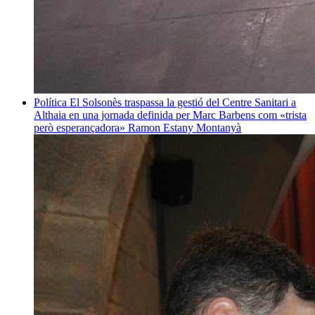
Política
El Solsonès traspassa la gestió del Centre Sanitari a
Althaia en una jornada definida per Marc Barbens com «trista
però esperançadora»
Ramon Estany Montanyà