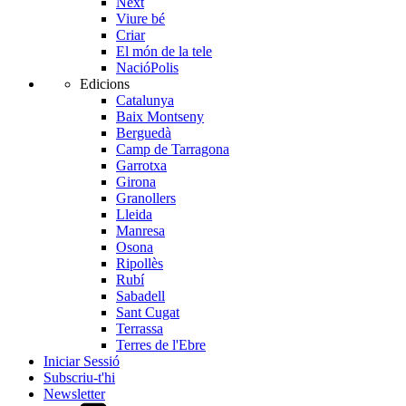
Next
Viure bé
Criar
El món de la tele
NacióPolis
Edicions
Catalunya
Baix Montseny
Berguedà
Camp de Tarragona
Garrotxa
Girona
Granollers
Lleida
Manresa
Osona
Ripollès
Rubí
Sabadell
Sant Cugat
Terrassa
Terres de l'Ebre
Iniciar Sessió
Subscriu-t'hi
Newsletter