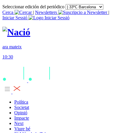
Seleccionar edición del periódico
Cerca
|
Newsletters
|
Iniciar Sessió
ara mateix
10:30
Política
Societat
Opinió
Impacte
Next
Viure bé