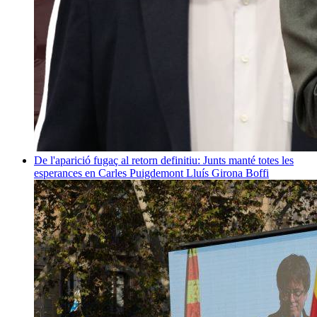
De l'aparició fugaç al retorn definitiu: Junts manté totes les
esperances en Carles Puigdemont
Lluís Girona Boffi