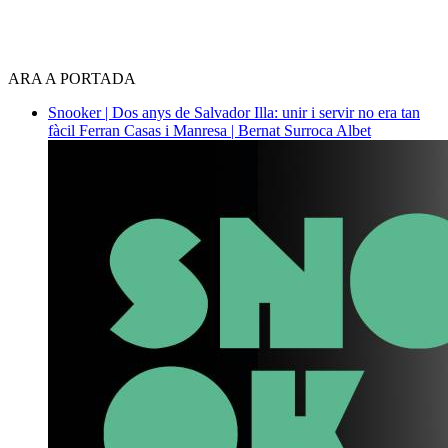
ARA A PORTADA
Snooker | Dos anys de Salvador Illa: unir i servir no era tan
fàcil
Ferran Casas i Manresa | Bernat Surroca Albet