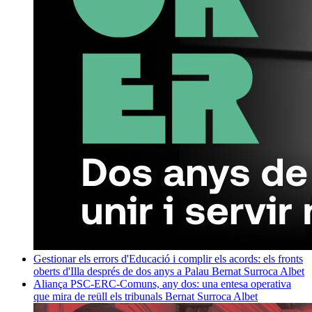
Gestionar els errors d'Educació i complir els acords: els fronts
oberts d'Illa després de dos anys a Palau
Bernat Surroca Albet
Aliança PSC-ERC-Comuns, any dos: una entesa operativa
que mira de reüll els tribunals
Bernat Surroca Albet