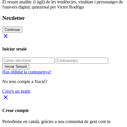
El resum analític (i àgil) de les tendències, viralitats i personatges de
l'univers digital; quinzenal per Victor Rodrigo
Nextletter
Continuar
close
Iniciar sessió
Iniciar Sessió
Has oblidat la contrasenya?
No tens compte a Nació?
Crea'n un gratis
close
Crear compte
Periodisme
en català
, gràcies a una comunitat de gent com tu