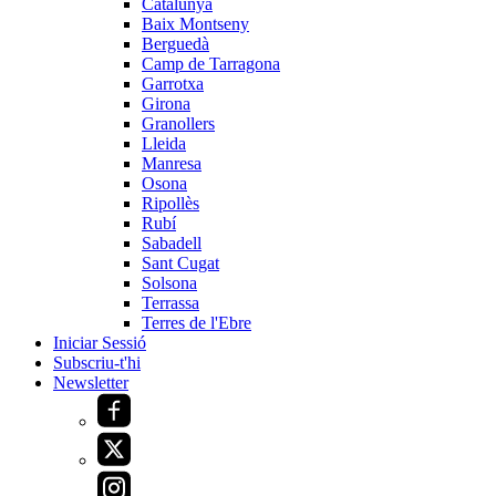
Catalunya
Baix Montseny
Berguedà
Camp de Tarragona
Garrotxa
Girona
Granollers
Lleida
Manresa
Osona
Ripollès
Rubí
Sabadell
Sant Cugat
Solsona
Terrassa
Terres de l'Ebre
Iniciar Sessió
Subscriu-t'hi
Newsletter