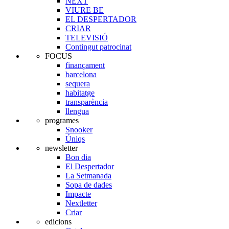
NEXT
VIURE BE
EL DESPERTADOR
CRIAR
TELEVISIÓ
Contingut patrocinat
FOCUS
finançament
barcelona
sequera
habitatge
transparència
llengua
programes
Snooker
Úniqs
newsletter
Bon dia
El Despertador
La Setmanada
Sopa de dades
Impacte
Nextletter
Criar
edicions