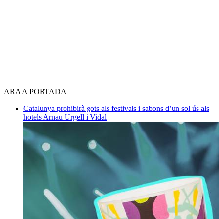
ARA A PORTADA
Catalunya prohibirà gots als festivals i sabons d’un sol ús als
hotels
Arnau Urgell i Vidal