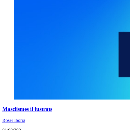
​Masclismes il·lustrats
Roser Iborra