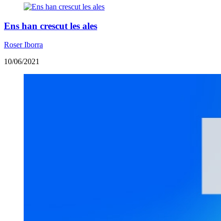
​Ens han crescut les ales
Roser Iborra
10/06/2021