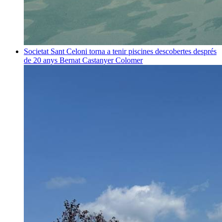
Societat
Sant Celoni torna a tenir piscines descobertes després
de 20 anys
Bernat Castanyer Colomer