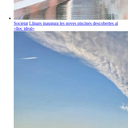
Societat
Llinars inaugura les noves piscines descobertes al
«lloc ideal»