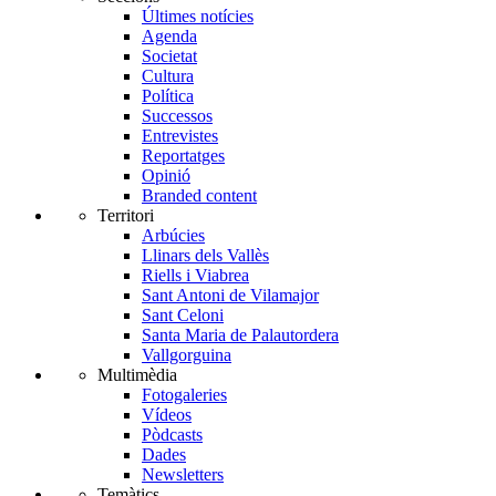
Últimes notícies
Agenda
Societat
Cultura
Política
Successos
Entrevistes
Reportatges
Opinió
Branded content
Territori
Arbúcies
Llinars dels Vallès
Riells i Viabrea
Sant Antoni de Vilamajor
Sant Celoni
Santa Maria de Palautordera
Vallgorguina
Multimèdia
Fotogaleries
Vídeos
Pòdcasts
Dades
Newsletters
Temàtics