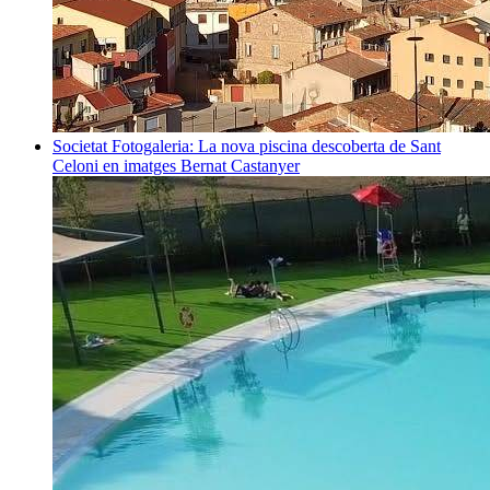
Societat
Fotogaleria: La nova piscina descoberta de Sant
Celoni en imatges
Bernat Castanyer