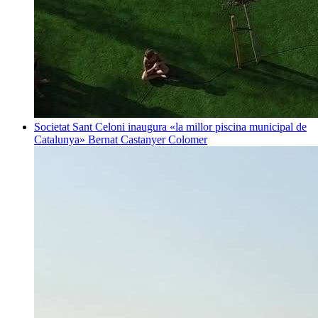
Societat
Sant Celoni inaugura «la millor piscina municipal de
Catalunya»
Bernat Castanyer Colomer