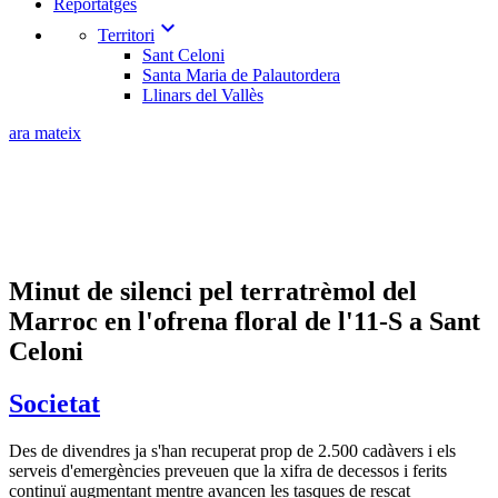
Reportatges
expand_more
Territori
Sant Celoni
Santa Maria de Palautordera
Llinars del Vallès
ara mateix
Minut de silenci pel terratrèmol del
Marroc en l'ofrena floral de l'11-S a Sant
Celoni
Societat
Des de divendres ja s'han recuperat prop de 2.500 cadàvers i els
serveis d'emergències preveuen que la xifra de decessos i ferits
continuï augmentant mentre avancen les tasques de rescat