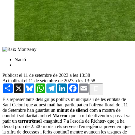
Nació
Publicat el 11 de setembre de 2023 a les 13:38
Actualitzat el 11 de setembre de 2023 a les 13:58
Share
X
Bluesky
WhatsApp
Telegram
LinkedIn
Facebook
Email
Els representants dels grups polítics municipals i de les entitats de
Sant Celoni que aquest matí han participat en l'ofrena floral de l'11
de Setembre han guardat un
minut de silenci
com a mostra de
condol i solidaritat amb el
Marroc
que la nit de divendres passat va
patir un
terratrèmol
-magnitud 7 a l'escala de Richter- que ja ha
deixat prop de 2.500 morts i els serveis d'emergència preveuen que
la xifra de decessos i ferits continuï mentre avancen les tasques de