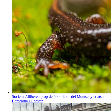
Societat
Alliberen prop de 500 tritons del Montseny criats a
Barcelona i Chester