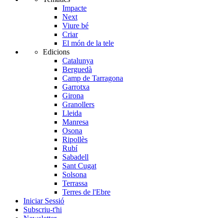
Impacte
Next
Viure bé
Criar
El món de la tele
Edicions
Catalunya
Berguedà
Camp de Tarragona
Garrotxa
Girona
Granollers
Lleida
Manresa
Osona
Ripollès
Rubí
Sabadell
Sant Cugat
Solsona
Terrassa
Terres de l'Ebre
Iniciar Sessió
Subscriu-t'hi