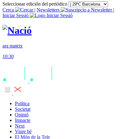
Seleccionar edición del periódico
Cerca
|
Newsletters
|
Iniciar Sessió
ara mateix
10:30
Política
Societat
Opinió
Impacte
Next
Viure bé
El Món de la Tele