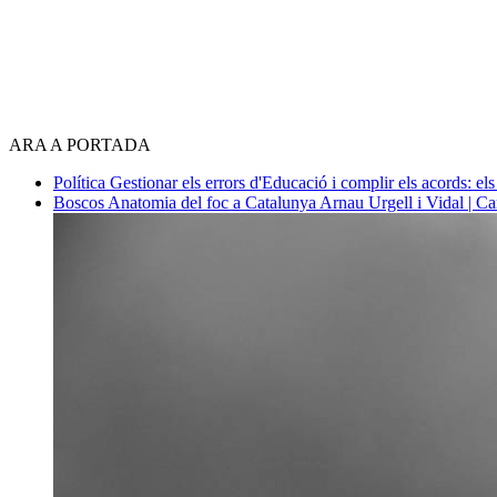
ARA A PORTADA
Política
Gestionar els errors d'Educació i complir els acords: els
Boscos
Anatomia del foc a Catalunya
Arnau Urgell i Vidal | Ca