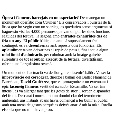
Òpera i flamenc, barrejats en un espectacle?
Desmanegar un
monument operístic com
Carmen
? Els conservadors i puristes de la
lírica que ho vegin com un sacrilegi es quedarien sense arguments si
haguessin vist les 4.000 persones que van omplir les dues funcions
seguides del festival, la segona amb
entrades exhaurides des de
feia un any
. El
públic
bàltic, de tarannà suposadament fred i
contingut, es va
desenfrenar
amb aquesta dosi folklòrica. Els
aplaudiments
van deixar pas al
repic
de
peus
i, fins i tot, a algun
udol tímid d’admiració
, per culminar amb la imatge gairebé
surrealista de
tot el públic aixecat de la butaca
, divertidíssim,
oferint una llarguíssima ovació.
Un moment de l’actuació va desllorigar el desenfrè bàltic. Va ser la
improvisació
del
coreògraf
, director i ballarí del Ballet Flamenc de
Barcelona,
David Gutiérrez
, que va protagonitzar un extenuant i
èpic
taconeig flamenc
vestit del
toreador
Escamillo
. Va ser tan
intens i es va allargar tant que les gotes de suor li sortien disparades
del front. Descarat i murri, amb un domini clar del termòmetre
ambiental, uns instants abans havia començat a fer bullir el públic
amb tota mena de gestos perquè es deixés anar. Amb la mà a l’orella
els deia que no n’hi havia prou.