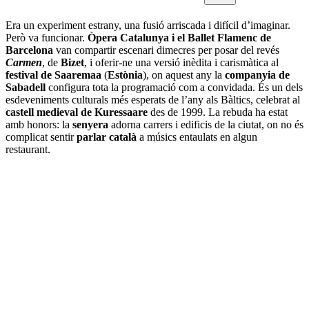
Era un experiment estrany, una fusió arriscada i difícil d’imaginar.
Però va funcionar.
Òpera Catalunya i el Ballet Flamenc de
Barcelona
van compartir escenari dimecres per posar del revés
Carmen
, de
Bizet
, i oferir-ne una versió inèdita i carismàtica al
festival de Saaremaa
(
Estònia
), on aquest any la
companyia de
Sabadell
configura tota la programació com a convidada. És un dels
esdeveniments culturals més esperats de l’any als Bàltics, celebrat al
castell medieval de Kuressaare
des de 1999. La rebuda ha estat
amb honors: la
senyera
adorna carrers i edificis de la ciutat, on no és
complicat sentir
parlar català
a músics entaulats en algun
restaurant.