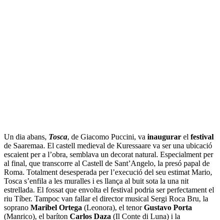
Un dia abans,
Tosca
, de Giacomo Puccini, va
inaugurar
el
festival
de Saaremaa. El castell medieval de Kuressaare va ser una ubicació
escaient per a l’obra, semblava un decorat natural. Especialment per
al final, que transcorre al Castell de Sant’Angelo, la presó papal de
Roma. Totalment desesperada per l’execució del seu estimat Mario,
Tosca s’enfila a les muralles i es llança al buit sota la una nit
estrellada. El fossat que envolta el festival podria ser perfectament el
riu Tíber. Tampoc van fallar el director musical Sergi Roca Bru, la
soprano
Maribel Ortega
(Leonora), el tenor
Gustavo Porta
(Manrico), el baríton
Carlos Daza
(Il Conte di Luna) i la