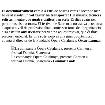
El
desembarcament català
a l’illa de boscos verds a tocar de mar
ha estat insòlit: un
vol xàrter ha transportat 150 músics, tècnics i
solistes
, mentre que
quatre tràilers
van sortir 15 dies abans per
portar tots els
decorats
. El festival de Saaremaa no estava acostumat
a aquest nivell de professionalitat, confessen fonts de l’organització.
“Ha estat un
any d’esforç
per venir a aquest festival, que és únic,
preciós i especial. És un
repte
, però és una gran
oportunitat
”,
apunta el director de la Fundació Òpera Catalunya,
Òscar Lanuza.
La companyia Òpera Catalunya, presenta Carmen al
festival Estonià, Saaremaa
- Gunnar Laak