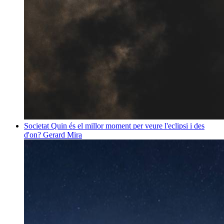
Societat
Quin és el millor moment per veure l'eclipsi i des
d'on?
Gerard Mira