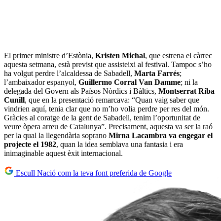
El primer ministre d’Estònia,
Kristen Michal
, que estrena el càrrec
aquesta setmana, està previst que assisteixi al festival. Tampoc s’ho
ha volgut perdre l’alcaldessa de Sabadell,
Marta Farrés
;
l’ambaixador espanyol,
Guillermo Corral Van Damme
; ni la
delegada del Govern als Països Nòrdics i Bàltics,
Montserrat Riba
Cunill
, que en la presentació remarcava: “Quan vaig saber que
vindrien aquí, tenia clar que no m’ho volia perdre per res del món.
Gràcies al coratge de la gent de Sabadell, tenim l’oportunitat de
veure òpera arreu de Catalunya”. Precisament, aquesta va ser la raó
per la qual la llegendària soprano
Mirna Lacambra va engegar el
projecte el 1982
, quan la idea semblava una fantasia i era
inimaginable aquest èxit internacional.
Escull Nació com la teva font preferida de Google