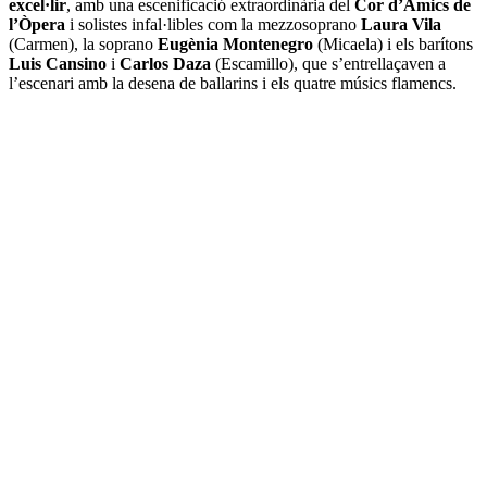
excel·lir
, amb una escenificació extraordinària del
Cor d’Amics de
l’Òpera
i solistes infal·libles com la mezzosoprano
Laura Vila
(Carmen), la soprano
Eugènia Montenegro
(Micaela) i els barítons
Luis Cansino
i
Carlos Daza
(Escamillo), que s’entrellaçaven a
l’escenari amb la desena de ballarins i els quatre músics flamencs.