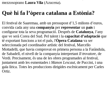
mezzosoprano
Laura Vila
(Azucena).
Què hi fa l’òpera catalana a Estònia?
El festival de Saaremaa, amb un pressupost d’1,5 milions d’euros,
convida cada any una
companyia
per
representar
un
país
i
configurar tota la seva programació. Després de
Catalunya
, l’any
que ve serà Corea del Sud. Pel talent i la
capacitat d’adaptació
que
té exportant funcions a tot el país, l'
Òpera Catalana
va ser
seleccionada pel coordinador artístic del festival, Marcello
Mottadelli, que havia comprovat en primera persona a la Faràndula,
de Sabadell, el nivell de la companyia interpretant
Il trovatore
, de
Verdi. Precisament, és una de les obres programades al festival,
juntament amb les esmentades i
Manon Lescaut
, de Puccini, i una
gala lírica. Totes les produccions dirigides escènicament per Carles
Ortiz.