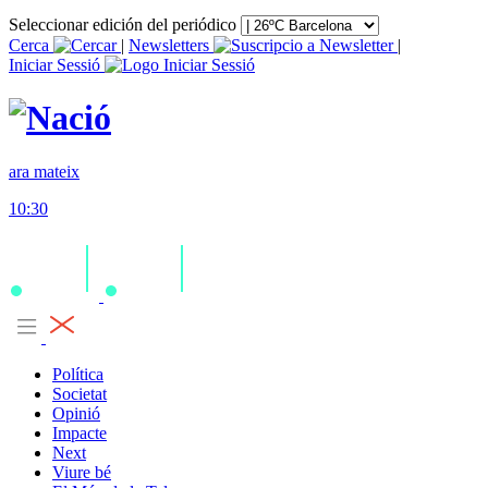
Seleccionar edición del periódico
Cerca
|
Newsletters
|
Iniciar Sessió
ara mateix
10:30
Política
Societat
Opinió
Impacte
Next
Viure bé