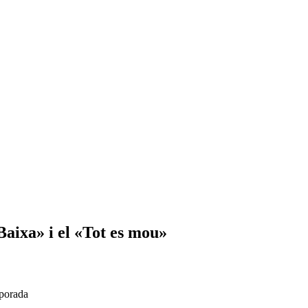
Baixa» i el «Tot es mou»
mporada