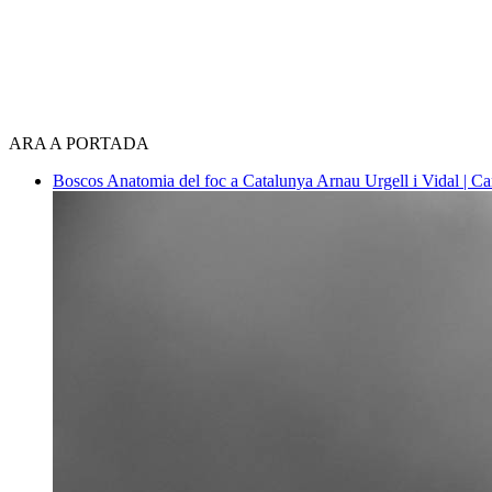
ARA A PORTADA
Boscos
Anatomia del foc a Catalunya
Arnau Urgell i Vidal | Ca