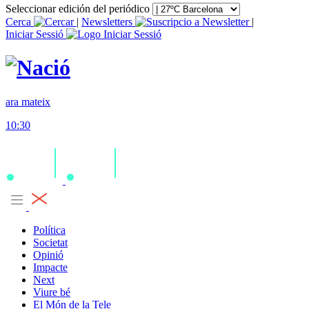
Seleccionar edición del periódico
Cerca
|
Newsletters
|
Iniciar Sessió
ara mateix
10:30
Política
Societat
Opinió
Impacte
Next
Viure bé
El Món de la Tele