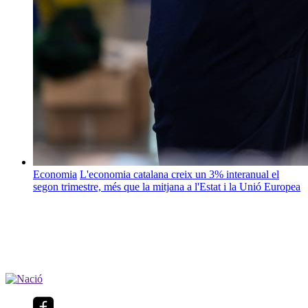
Economia
L'economia catalana creix un 3% interanual el
segon trimestre, més que la mitjana a l'Estat i la Unió Europea