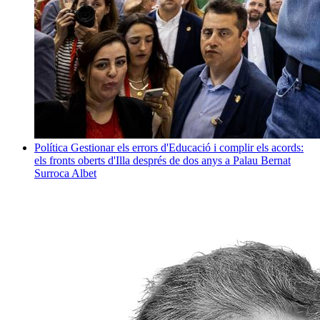
Política
Gestionar els errors d'Educació i complir els acords:
els fronts oberts d'Illa després de dos anys a Palau
Bernat
Surroca Albet