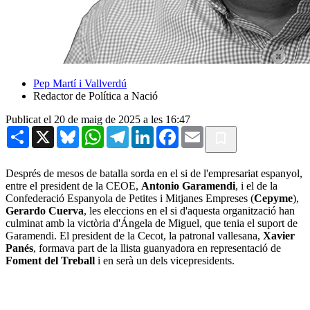
Pep Martí i Vallverdú
Redactor de Política a Nació
Publicat el 20 de maig de 2025 a les 16:47
Share
X
Bluesky
WhatsApp
Telegram
LinkedIn
Facebook
Email
Després de mesos de batalla sorda en el si de l'empresariat espanyol,
entre el president de la CEOE,
Antonio Garamendi
, i el de la
Confederació Espanyola de Petites i Mitjanes Empreses (
Cepyme
),
Gerardo Cuerva
, les eleccions en el si d'aquesta organització han
culminat amb la victòria d'Ángela de Miguel, que tenia el suport de
Garamendi. El president de la Cecot, la patronal vallesana,
Xavier
Panés
, formava part de la llista guanyadora en representació de
Foment del Treball
i en serà un dels vicepresidents.