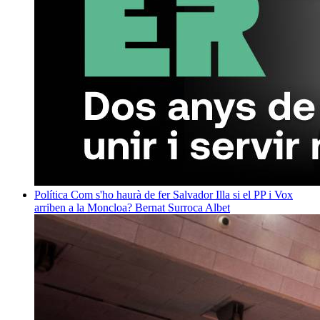
Política
Com s'ho haurà de fer Salvador Illa si el PP i Vox
arriben a la Moncloa?
Bernat Surroca Albet