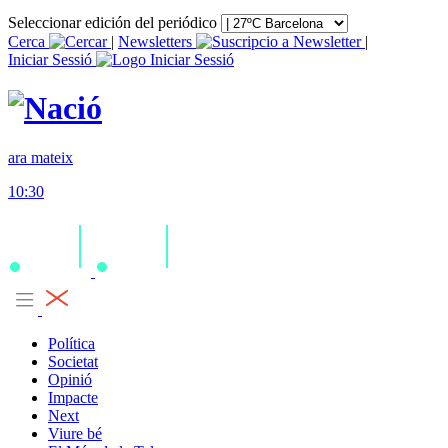
Seleccionar edición del periódico
Cerca
|
Newsletters
|
Iniciar Sessió
ara mateix
10:30
Política
Societat
Opinió
Impacte
Next
Viure bé