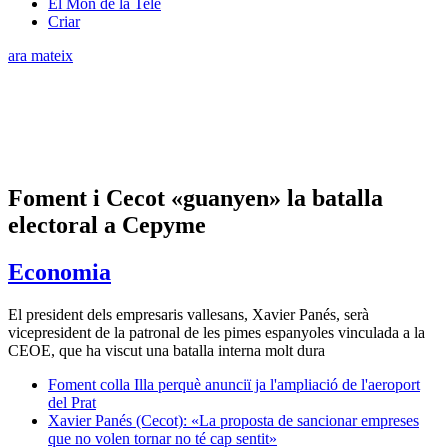
El Món de la Tele
Criar
ara mateix
Foment i Cecot «guanyen» la batalla
electoral a Cepyme
Economia
El president dels empresaris vallesans, Xavier Panés, serà
vicepresident de la patronal de les pimes espanyoles vinculada a la
CEOE, que ha viscut una batalla interna molt dura
Foment colla Illa perquè anunciï ja l'ampliació de l'aeroport
del Prat
Xavier Panés (Cecot): «La proposta de sancionar empreses
que no volen tornar no té cap sentit»