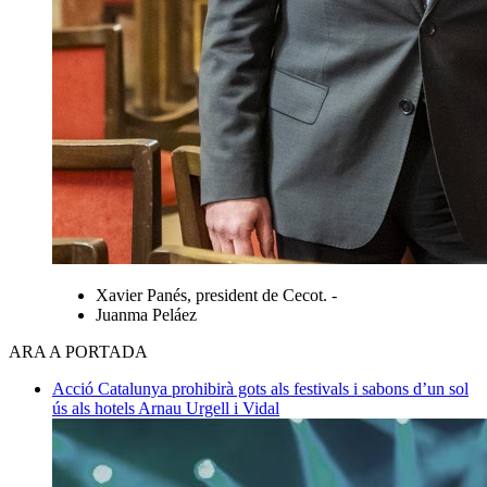
Xavier Panés, president de Cecot. -
Juanma Peláez
ARA A PORTADA
Acció
Catalunya prohibirà gots als festivals i sabons d’un sol
ús als hotels
Arnau Urgell i Vidal