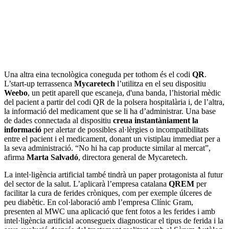
Una altra eina tecnològica coneguda per tothom és el codi
QR
.
L’start-up terrassenca
Mycaretech
l’utilitza en el seu dispositiu
Weebo
, un petit aparell que escaneja, d'una banda, l’historial mèdic
del pacient a partir del codi QR de la polsera hospitalària i, de l’altra,
la informació del medicament que se li ha d’administrar. Una base
de dades connectada al dispositiu
creua instantàniament la
informació
per alertar de possibles al·lèrgies o incompatibilitats
entre el pacient i el medicament, donant un vistiplau immediat per a
la seva administració. “No hi ha cap producte similar al mercat”,
afirma
Marta Salvadó
, directora general de Mycaretech.
La intel·ligència artificial també tindrà un paper protagonista al futur
del sector de la salut. L’aplicarà l’empresa catalana
QREM
per
facilitar la cura de ferides cròniques, com per exemple úlceres de
peu diabètic. En col·laboració amb l’empresa Clínic Gram,
presenten al MWC una aplicació que fent fotos a les ferides i amb
intel·ligència artificial aconsegueix diagnosticar el tipus de ferida i la