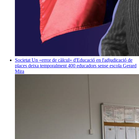
Societat
Un «error de càlcul» d'Educació en l'adjudicació de
places deixa temporalment 400 educadors sense escola
Gerard
Mira