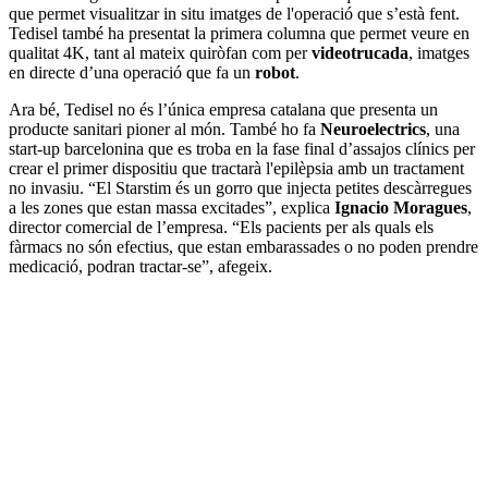
que permet visualitzar in situ imatges de l'operació que s’està fent.
Tedisel també ha presentat la primera columna que permet veure en
qualitat 4K, tant al mateix quiròfan com per
videotrucada
, imatges
en directe d’una operació que fa un
robot
.
Ara bé, Tedisel no és l’única empresa catalana que presenta un
producte sanitari pioner al món. També ho fa
Neuroelectrics
, una
start-up barcelonina que es troba en la fase final d’assajos clínics per
crear el primer dispositiu que tractarà l'epilèpsia amb un tractament
no invasiu. “El Starstim és un gorro que injecta petites descàrregues
a les zones que estan massa excitades”, explica
Ignacio Moragues
,
director comercial de l’empresa. “Els pacients per als quals els
fàrmacs no són efectius, que estan embarassades o no poden prendre
medicació, podran tractar-se”, afegeix.