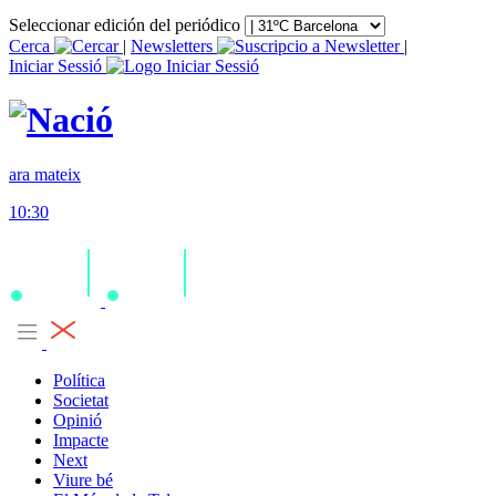
Seleccionar edición del periódico
Cerca
|
Newsletters
|
Iniciar Sessió
ara mateix
10:30
Política
Societat
Opinió
Impacte
Next
Viure bé