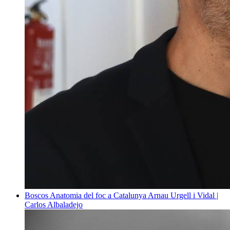
Boscos
Anatomia del foc a Catalunya
Arnau Urgell i Vidal |
Carlos Albaladejo