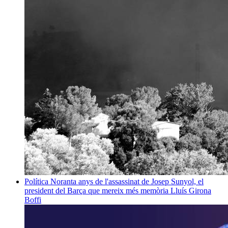
Política
Noranta anys de l'assassinat de Josep Sunyol, el
president del Barça que mereix més memòria
Lluís Girona
Boffi