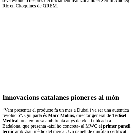
seva evolució després del tractament realitzat amb el Sèrum Autòleg
Ric en Citoquines de QREM.
Innovacions catalanes pioneres al món
“Vam presentar el producte fa un mes a Dubai i va ser una autèntica
revolució”. Qui parla és
Marc Molins
, director general de
Tedisel
Medica
l, una empresa amb trenta anys de vida i ubicada a
Badalona, que presenta -així ho concreta- al MWC el
primer panell
tècnic
amb grau mèdic del mercat. Un panell de quiròfan certificat