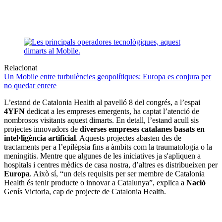
Relacionat
Un Mobile entre turbulències geopolítiques: Europa es conjura per
no quedar enrere
L’estand de Catalonia Health al pavelló 8 del congrés, a l’espai
4YFN
dedicat a les empreses emergents, ha captat l’atenció de
nombrosos visitants aquest dimarts. En detall, l’estand acull sis
projectes innovadors de
diverses empreses catalanes basats en
intel·ligència artificial
. Aquests projectes abasten des de
tractaments per a l’epilèpsia fins a àmbits com la traumatologia o la
meningitis. Mentre que algunes de les iniciatives ja s'apliquen a
hospitals i centres mèdics de casa nostra, d’altres es distribueixen per
Europa
. Això sí, “un dels requisits per ser membre de Catalonia
Health és tenir producte o innovar a Catalunya”, explica a
Nació
Genís Victoria, cap de projecte de Catalonia Health.