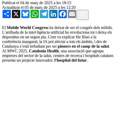
Publicat el 04 de març de 2025 a les 18:15
Actualitzat el 05 de març de 2025 a les 12:20
Share
X
Bluesky
WhatsApp
Telegram
LinkedIn
Facebook
Email
El
Mobile World Congress
ha deixat de ser el congrés dels mòbils.
L’arribada de la intel·ligència artificial ho revoluciona tot i deixa els
dispositius en un segon pla. Com va explicar He Biao a la
conferència inaugural, la IA pot afectar a tots els àmbits, i des de
Catalunya s’està treballant per ser
pioners en el camp de la salut
.
Al MWC 2025,
Catalonia Health
, una associació que agrupa
empreses del sector de la salut, centres de recerca i hospitals catalans
presenta un projecte innovador:
l’hospital del futur
.