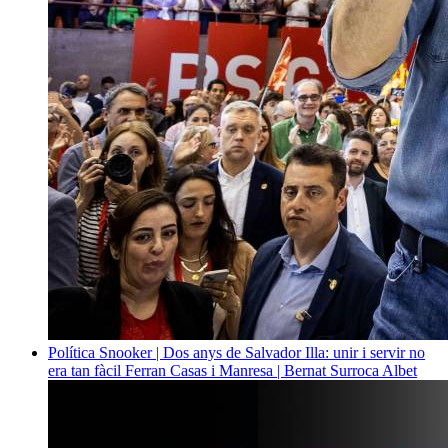
Política
Snooker | Dos anys de Salvador Illa: unir i servir no
era tan fàcil
Ferran Casas i Manresa | Bernat Surroca Albet