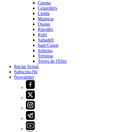
Girona
Granollers
Lleida
Manresa
Osona
Ripollès
Rubí
Sabadell
Sant Cugat
Solsona
Terrassa
Terres de l'Ebre
Iniciar Sessió
Subscriu-t'hi
Newsletter