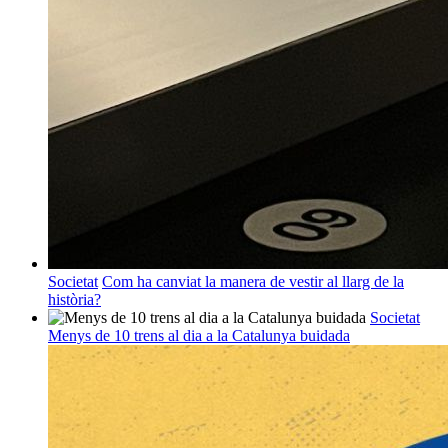
Societat
Com ha canviat la manera de vestir al llarg de la
història?
Societat
Menys de 10 trens al dia a la Catalunya buidada