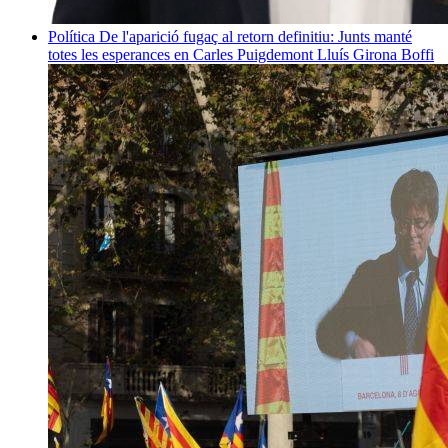
Política
De l'aparició fugaç al retorn definitiu: Junts manté
totes les esperances en Carles Puigdemont
Lluís Girona Boffi