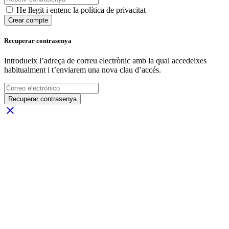
He llegit i entenc la política de privacitat
Crear compte
Recuperar contrasenya
Introdueix l’adreça de correu electrònic amb la qual accedeixes
habitualment i t’enviarem una nova clau d’accés.
Recuperar contrasenya
close