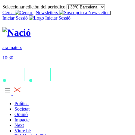
Seleccionar edición del periódico
Cerca
|
Newsletters
|
Iniciar Sessió
ara mateix
10:30
Política
Societat
Opinió
Impacte
Next
Viure bé