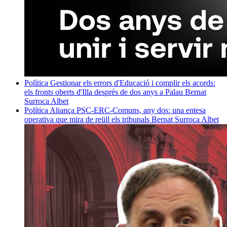
Política
Gestionar els errors d'Educació i complir els acords:
els fronts oberts d'Illa després de dos anys a Palau
Bernat
Surroca Albet
Política
Aliança PSC-ERC-Comuns, any dos: una entesa
operativa que mira de reüll els tribunals
Bernat Surroca Albet