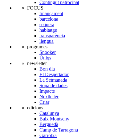
Contingut patrocinat
FOCUS
finançament
barcelona
sequera
habitatge
transparència
llengua
programes
Snooker
Úniqs
newsletter
Bon dia
El Despertador
La Setmanada
Sopa de dades
Impacte
Nextletter
Criar
edicions
Catalunya
Baix Montseny
Berguedà
Camp de Tarragona
Garrotxa