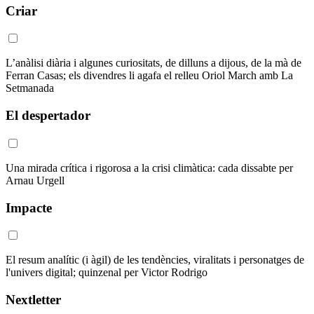
Criar
L’anàlisi diària i algunes curiositats, de dilluns a dijous, de la mà de
Ferran Casas; els divendres li agafa el relleu Oriol March amb La
Setmanada
El despertador
Una mirada crítica i rigorosa a la crisi climàtica: cada dissabte per
Arnau Urgell
Impacte
El resum analític (i àgil) de les tendències, viralitats i personatges de
l'univers digital; quinzenal per Victor Rodrigo
Nextletter