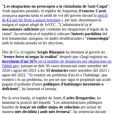
"
Les okupacions no preocupen a la ciutadania de Sant Cugat
".
Amb aquestes paraules, el regidor de Seguretat,
Francesc Carol
,
avançava aquesta tarda el sentit de vot del govern davant la
moció
de
Cs
per fer front a aquest fenomen
i, per tant, desestimant-la
malgrat el suport afegit de JxSTC. "L'administració ja té
mecanismes suficients
per combatre les okupacions il·legals de la
ciutat", ha reivindicat el republicà criticant l'
interès partidista
del
text fonamentat, assegura, en dades desdibuixades i "
rumorologia
"
amb la mirada posada en les eleccions.
Des de Cs, el regidor
Sergio Blázquez
ha demanat al govern no
"
treure ferro ni negar la realitat
" després que s'hagi registrat un
increment d'un 56%
en el nombre de denúncies per okupacions en
l'últim any
; passant-se dels 36 casos denunciats entre setembre del
2020 i agost del 2021 a
les
53 denúncies
entre setembre del 2021 i
agost del 2022. "Si existeix un problema d'accés a l'habitatge, que
existeix i és un problema, no pot ser que sigui el propietari qui acabi
pagant el pollastre d'unes
polítiques d'habitatges inexistents o
deficients
", ha lamentat el taronja.
Per la seva banda, el regidor de Junts,
Carles Brugarolas
, ha
lamentat la posició del tripartit. "Les administracions públiques
haurien de
traçar un millor mapa de solucions
per actuar de
manera
més decidida i amb més fermesa
", ha sentenciat davant