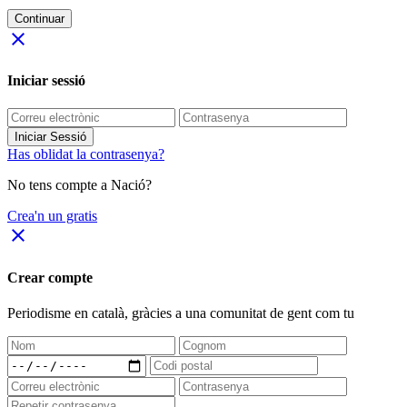
Continuar
close
Iniciar sessió
Iniciar Sessió
Has oblidat la contrasenya?
No tens compte a Nació?
Crea'n un gratis
close
Crear compte
Periodisme
en català
, gràcies a una comunitat de gent com tu