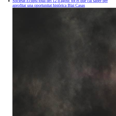
Societat
Eclipsi total del 12 d'agost: tot el que cal saber per
aprofitar una oportunitat històrica
Blai Casas