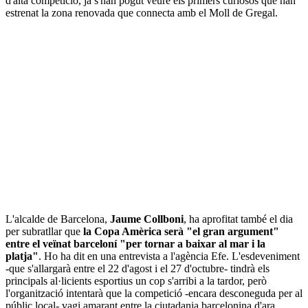
d'alta competició, ja s'han pogut veure els primers curiosos que han
estrenat la zona renovada que connecta amb el Moll de Gregal.
L'alcalde de Barcelona,
Jaume Collboni
, ha aprofitat també el dia
per subratllar que
la Copa Amèrica serà "el gran argument"
entre el veïnat barceloní "per tornar a baixar al mar i la
platja"
. Ho ha dit en una entrevista a l'agència Efe. L'esdeveniment
-que s'allargarà entre el 22 d'agost i el 27 d'octubre- tindrà els
principals al·licients esportius un cop s'arribi a la tardor, però
l'organització intentarà que la competició -encara desconeguda per al
públic local- vagi amarant entre la ciutadania barcelonina d'ara