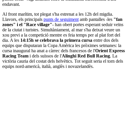
endavant.
Al front marítim, tot plegat s'ha estrenat a les 12h del migdia.
Llavors, els principals
punts de seguiment
amb pantalles -les
"fan
zones" i el "Race village"
- han obert portes esperant seduir veïns
de la ciutat i turistes. Simultàniament, al mar s'ha deixat veure un
xou previ a la competició mentre es feia temps per al plat fort del
dia. A les
14:15h se celebrava la primera cursa
entre dos dels
equips que disputaran la Copa Amèrica les pròximes setmanes: la
cursa inaugural ha anat a càrrec dels francesos de l'
Orient Express
Racing Team
i dels suïssos de l'
Alinghi Red Bull Racing
. La
victòria cauria del costat dels helvètics. Tot seguit seria el torn dels
equips nord-americà, italià, anglès i novazelandès.