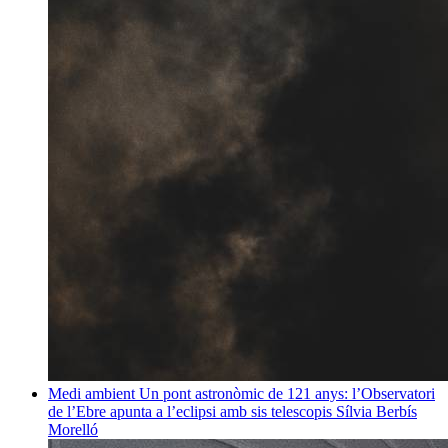
Medi ambient
Un pont astronòmic de 121 anys: l’Observatori
de l’Ebre apunta a l’eclipsi amb sis telescopis
Sílvia Berbís
Morelló