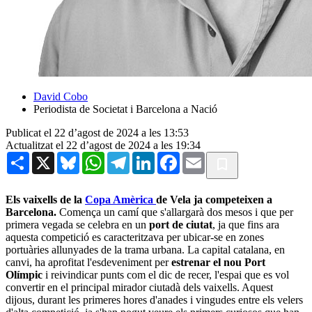
David Cobo
Periodista de Societat i Barcelona a Nació
Publicat el 22 d’agost de 2024 a les 13:53
Actualitzat el 22 d’agost de 2024 a les 19:34
Share
X
Bluesky
WhatsApp
Telegram
LinkedIn
Facebook
Email
Els vaixells de la
Copa
Amèrica
de Vela ja competeixen a
Barcelona.
Comença un camí que s'allargarà dos mesos i que per
primera vegada se celebra en un
port de ciutat
, ja que fins ara
aquesta competició es caracteritzava per ubicar-se en zones
portuàries allunyades de la trama urbana. La capital catalana, en
canvi, ha aprofitat l'esdeveniment per
estrenar el nou Port
Olímpic
i reivindicar punts com el dic de recer, l'espai que es vol
convertir en el principal mirador ciutadà dels vaixells. Aquest
dijous, durant les primeres hores d'anades i vingudes entre els velers