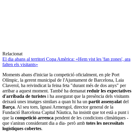
Relacionat
El dia abans al territori Copa Amèrica: «Hem vist les 'fan zones', ara
falten els visitants»
Moments abans d'iniciar la competició oficialment, en ple Port
Olímpic, la gerent municipal de l'Ajuntament de Barcelona, Laia
Claverol, ha reivindicat la feina feta "durant més de dos anys" per
arribar a aquest moment. També ha demanat
reduir les expectatives
d'arribada de turistes
i ha assegurat que la presència dels visitants
deixarà unes imatges similars a quan hi ha un
partit
assenyalat
del
Barça
. Al seu torn, Ignasi Armengol, director general de la
Fundació Barcelona Capital Nàutica, ha insistit que tot està a punt i
que la
competició
arrenca
pendent de les condicions climàtiques -
que s'aniran considerant dia a dia- però amb
totes les necessitats
logístiques cobertes
.