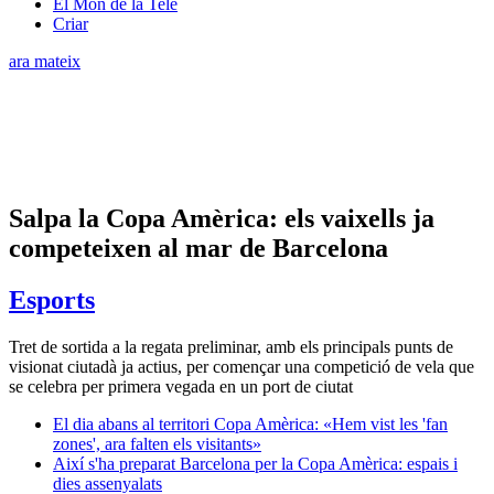
El Món de la Tele
Criar
ara mateix
Salpa la Copa Amèrica: els vaixells ja
competeixen al mar de Barcelona
Esports
Tret de sortida a la regata preliminar, amb els principals punts de
visionat ciutadà ja actius, per començar una competició de vela que
se celebra per primera vegada en un port de ciutat
El dia abans al territori Copa Amèrica: «Hem vist les 'fan
zones', ara falten els visitants»
Així s'ha preparat Barcelona per la Copa Amèrica: espais i
dies assenyalats