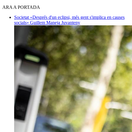
ARA A PORTADA
Societat
«Després d'un eclipsi, més gent s'implica en causes
socials»
Guillem Maneja Juvanteny