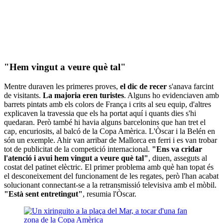
"Hem vingut a veure què tal"
Mentre duraven les primeres proves,
el dic de recer
s'anava farcint
de visitants.
La majoria eren turistes
. Alguns ho evidenciaven amb
barrets pintats amb els colors de França i crits al seu equip, d'altres
explicaven la travessia que els ha portat aquí i quants dies s'hi
quedaran. Però també hi havia alguns barcelonins que han tret el
cap, encuriosits, al balcó de la Copa Amèrica. L'Òscar i la Belén en
són un exemple. Ahir van arribar de Mallorca en ferri i es van trobar
tot de publicitat de la competició internacional.
"Ens va cridar
l'atenció i avui hem vingut a veure què tal"
, diuen, asseguts al
costat del patinet elèctric. El primer problema amb què han topat és
el desconeixement del funcionament de les regates, però l'han acabat
solucionant connectant-se a la retransmissió televisiva amb el mòbil.
"Està sent entretingut"
, resumia l'Òscar.