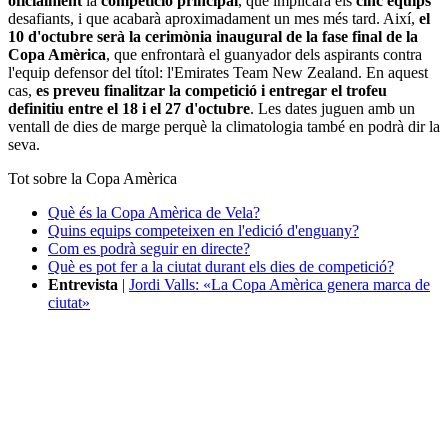
oficialment
la
competició principal
, que implicarà els
cinc equips
desafiants, i que acabarà aproximadament un mes més tard. Així,
el
10 d'octubre serà la cerimònia inaugural de la fase final de la
Copa Amèrica
, que enfrontarà el guanyador dels aspirants contra
l'equip defensor del títol: l'Emirates Team New Zealand. En aquest
cas,
es preveu finalitzar la competició i entregar el trofeu
definitiu entre el 18 i el 27 d'octubre
. Les dates juguen amb un
ventall de dies de marge perquè la climatologia també en podrà dir la
seva.
Tot sobre la Copa Amèrica
Què és la Copa Amèrica de Vela?
Quins equips competeixen en l'edició d'enguany?
Com es podrà seguir en directe?
Què es pot fer a la ciutat durant els dies de competició?
Entrevista
|
Jordi Valls: «La Copa Amèrica genera marca de
ciutat»