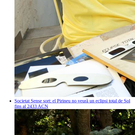
Societat
Sense sort: el Pirineu no veurà un eclipsi total de Sol
fins al 2433
ACN