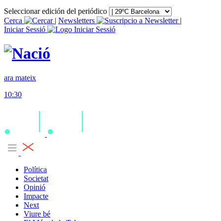
Seleccionar edición del periódico
Cerca
|
Newsletters
|
Iniciar Sessió
ara mateix
10:30
Política
Societat
Opinió
Impacte
Next
Viure bé