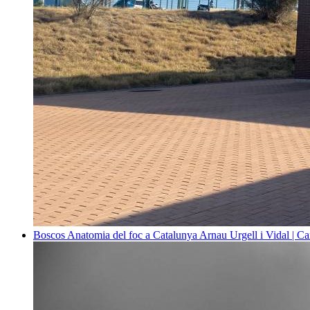
Boscos
Anatomia del foc a Catalunya
Arnau Urgell i Vidal | Ca