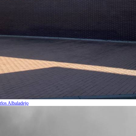
rlos Albaladejo