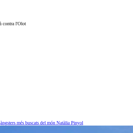
à contra l'Olot
 gàngsters més buscats del món
Natàlia Pinyol