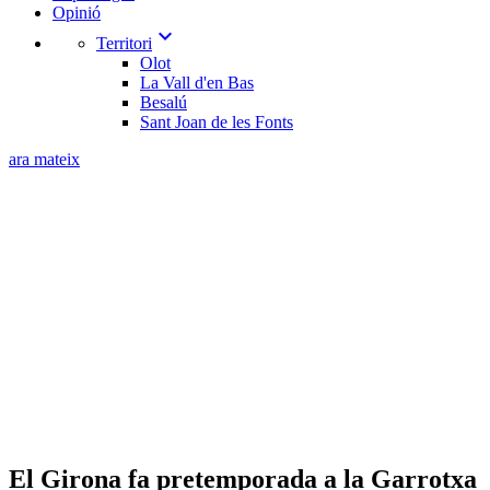
Opinió
expand_more
Territori
Olot
La Vall d'en Bas
Besalú
Sant Joan de les Fonts
ara mateix
​El Girona fa pretemporada a la Garrotxa