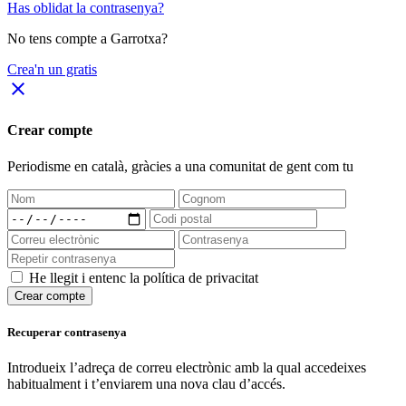
Has oblidat la contrasenya?
No tens compte a Garrotxa?
Crea'n un gratis
close
Crear compte
Periodisme
en català
, gràcies a una comunitat de gent com tu
He llegit i entenc la política de privacitat
Crear compte
Recuperar contrasenya
Introdueix l’adreça de correu electrònic amb la qual accedeixes
habitualment i t’enviarem una nova clau d’accés.