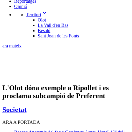
Reportatges
Opinió
expand_more
Territori
Olot
La Vall d'en Bas
Besalú
Sant Joan de les Fonts
ara mateix
L'Olot dóna exemple a Ripollet i es
proclama subcampió de Preferent
Societat
ARA A PORTADA