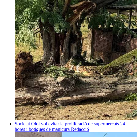
Societat
Olot vol evitar la proliferació de supermercats 24
hores i botigues de manicura
Redacció