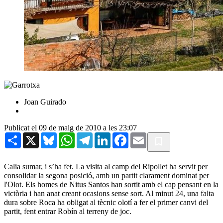
Joan Guirado
Publicat el 09 de maig de 2010 a les 23:07
Share
X
Bluesky
WhatsApp
Telegram
LinkedIn
Facebook
Email
Calia sumar, i s’ha fet. La visita al camp del Ripollet ha servit per
consolidar la segona posició, amb un partit clarament dominat per
l'Olot. Els homes de Nitus Santos han sortit amb el cap pensant en la
victòria i han anat creant ocasions sense sort. Al minut 24, una falta
dura sobre Roca ha obligat al tècnic olotí a fer el primer canvi del
partit, fent entrar Robín al terreny de joc.