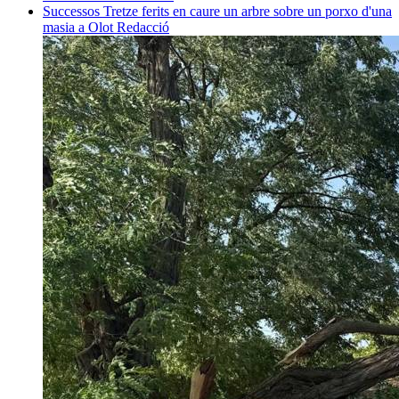
Successos
Tretze ferits en caure un arbre sobre un porxo d'una
masia a Olot
Redacció