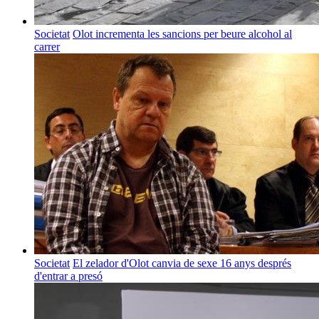
Societat
Olot incrementa les sancions per beure alcohol al
carrer
Societat
El zelador d'Olot canvia de sexe 16 anys després
d'entrar a presó