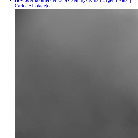
Boscos
Anatomia del foc a Catalunya
Arnau Urgell i Vidal |
Carlos Albaladejo