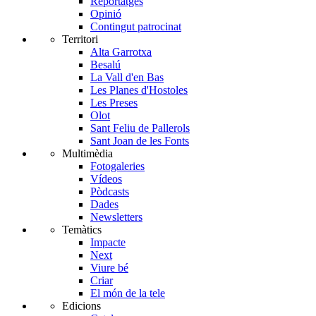
Reportatges
Opinió
Contingut patrocinat
Territori
Alta Garrotxa
Besalú
La Vall d'en Bas
Les Planes d'Hostoles
Les Preses
Olot
Sant Feliu de Pallerols
Sant Joan de les Fonts
Multimèdia
Fotogaleries
Vídeos
Pòdcasts
Dades
Newsletters
Temàtics
Impacte
Next
Viure bé
Criar
El món de la tele
Edicions