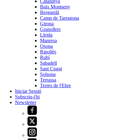
Catalunya
Baix Montseny
Berguedà
Camp de Tarragona
Girona
Granollers
Lleida
Manresa
Osona
Ripollès
Rubí
Sabadell
Sant Cugat
Solsona
Terrassa
Terres de l'Ebre
Iniciar Sessió
Subscriu-t'hi
Newsletter