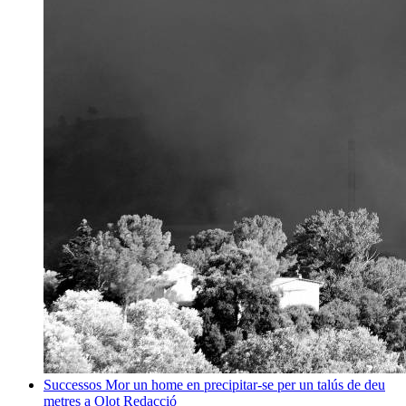
Successos
Mor un home en precipitar-se per un talús de deu
metres a Olot
Redacció