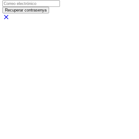
Recuperar contrasenya
close