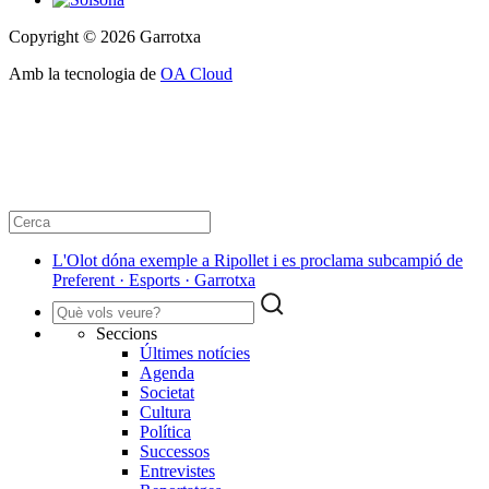
Copyright © 2026 Garrotxa
Amb la tecnologia de
OA Cloud
L'Olot dóna exemple a Ripollet i es proclama subcampió de
Preferent · Esports · Garrotxa
Seccions
Últimes notícies
Agenda
Societat
Cultura
Política
Successos
Entrevistes