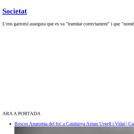
Societat
L'ens garrotxí assegura que es va "tramitar correctament" i que "nomé
ARA A PORTADA
Boscos
Anatomia del foc a Catalunya
Arnau Urgell i Vidal | Ca