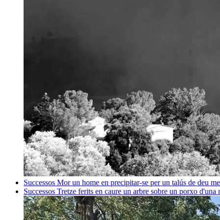
Successos
Mor un home en precipitar-se per un talús de deu me
Successos
Tretze ferits en caure un arbre sobre un porxo d'una