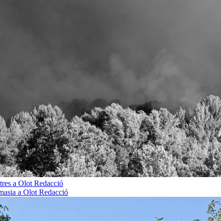
tres a Olot
Redacció
 masia a Olot
Redacció