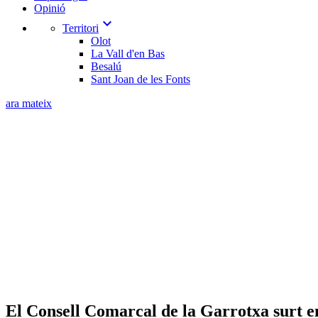
Opinió
expand_more
Territori
Olot
La Vall d'en Bas
Besalú
Sant Joan de les Fonts
ara mateix
​El Consell Comarcal de la Garrotxa surt e