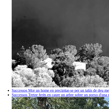
Successos
Mor un home en precipitar-se per un talús de deu me
Successos
Tretze ferits en caure un arbre sobre un porxo d'una