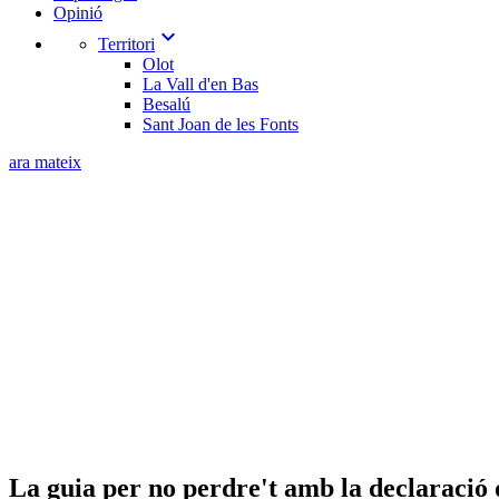
Opinió
expand_more
Territori
Olot
La Vall d'en Bas
Besalú
Sant Joan de les Fonts
ara mateix
La guia per no perdre't amb la declaració