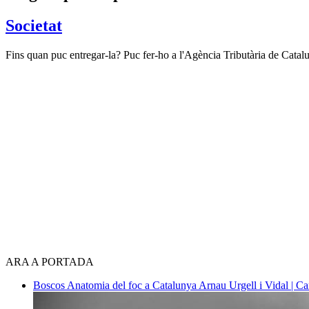
Societat
Fins quan puc entregar-la? Puc fer-ho a l'Agència Tributària de Catal
ARA A PORTADA
Boscos
Anatomia del foc a Catalunya
Arnau Urgell i Vidal | Ca