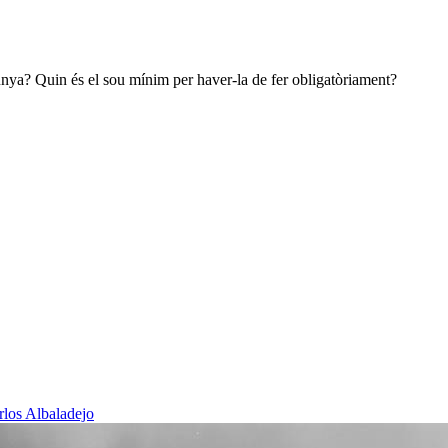
unya? Quin és el sou mínim per haver-la de fer obligatòriament?
rlos Albaladejo