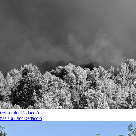
tres a Olot
Redacció
 masia a Olot
Redacció