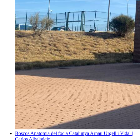
Boscos
Anatomia del foc a Catalunya
Arnau Urgell i Vidal |
Carlos Albaladejo