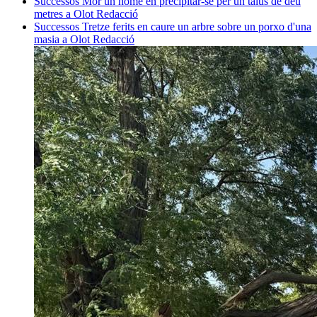
Successos
Mor un home en precipitar-se per un talús de deu
metres a Olot
Redacció
Successos
Tretze ferits en caure un arbre sobre un porxo d'una
masia a Olot
Redacció