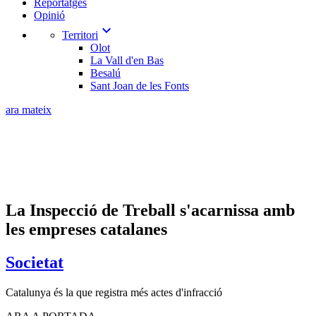
Reportatges
Opinió
expand_more
Territori
Olot
La Vall d'en Bas
Besalú
Sant Joan de les Fonts
ara mateix
La Inspecció de Treball s'acarnissa amb
les empreses catalanes
Societat
Catalunya és la que registra més actes d'infracció