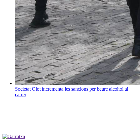
Societat
Olot incrementa les sancions per beure alcohol al
carrer