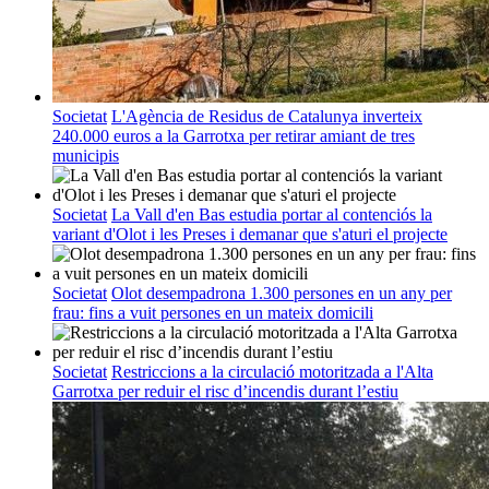
Societat
L'Agència de Residus de Catalunya inverteix
240.000 euros a la Garrotxa per retirar amiant de tres
municipis
Societat
La Vall d'en Bas estudia portar al contenciós la
variant d'Olot i les Preses i demanar que s'aturi el projecte
Societat
Olot desempadrona 1.300 persones en un any per
frau: fins a vuit persones en un mateix domicili
Societat
Restriccions a la circulació motoritzada a l'Alta
Garrotxa per reduir el risc d’incendis durant l’estiu