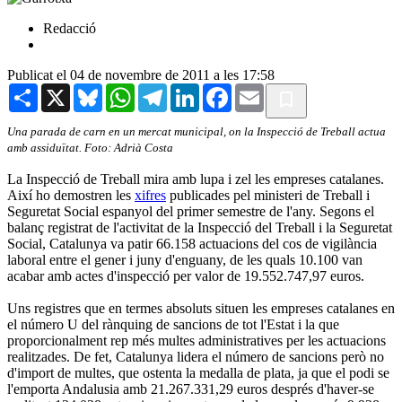
Redacció
Publicat el 04 de novembre de 2011 a les 17:58
Share
X
Bluesky
WhatsApp
Telegram
LinkedIn
Facebook
Email
Una parada de carn en un mercat municipal, on la Inspecció de Treball actua
amb assiduïtat
. Foto: Adrià Costa
La Inspecció de Treball mira amb lupa i zel les empreses catalanes.
Així ho demostren les
xifres
publicades pel ministeri de Treball i
Seguretat Social espanyol del primer semestre de l'any. Segons el
balanç registrat de l'activitat de la Inspecció del Treball i la Seguretat
Social, Catalunya va patir 66.158 actuacions del cos de vigilància
laboral entre el gener i juny d'enguany, de les quals 10.100 van
acabar amb actes d'inspecció per valor de 19.552.747,97 euros.
Uns registres que en termes absoluts situen les empreses catalanes en
el número U del rànquing de sancions de tot l'Estat i la que
proporcionalment rep més multes administratives per les actuacions
realitzades. De fet, Catalunya lidera el número de sancions però no
d'import de multes, que ostenta la medalla de plata, ja que el podi se
l'emporta Andalusia amb 21.267.331,29 euros després d'haver-se