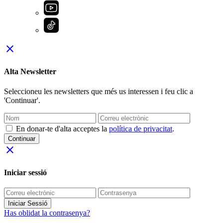
close
Alta Newsletter
Seleccioneu les newsletters que més us interessen i feu clic a
'Continuar'.
En donar-te d'alta acceptes la
política de privacitat
.
Continuar
close
Iniciar sessió
Iniciar Sessió
Has oblidat la contrasenya?