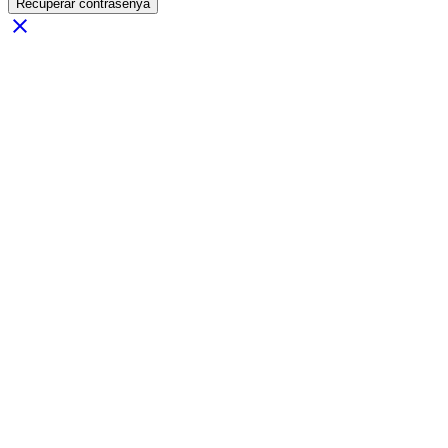
Recuperar contrasenya
close