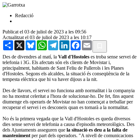
Redacció
Publicat el 03 de juliol de 2023 a les 09:56
Actualitzat el 03 de juliol de 2023 a les 10:17
Share
X
Bluesky
WhatsApp
Telegram
LinkedIn
Facebook
Email
Des de divendres al matí, la
Vall d'Hostoles
es troba sense servei de
telefonia i 3G. Els afectats són els clients de Movistar i,
principalment, habitants de Sant Feliu de Pallerols i les Planes
d'Hostoles. Segons els alcaldes, la situació és conseqüència de la
tempesta elèctrica que hi va haver dijous a la nit.
Des de llavors, el servei no funciona amb normalitat i la companyia
no ha mostrat celeritat a l'hora de solucionar-ho. De fet, fins aquest
diumenge els operaris de Movistar no han començat a treballar per
recuperar el servei i es desconeix quan es tornarà a la normalitat.
No és la primera vegada que la Vall d'Hostoles es queda diversos
dies sense servei de telefonia a causa d'episodis meteorològics. Des
dels Ajuntaments asseguren que
la situació es deu a la falta de
manteniment
per part dels operadors. "A nivell de comunicacions