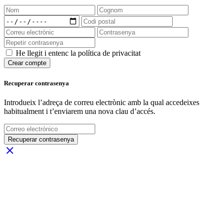
He llegit i entenc la política de privacitat
Crear compte
Recuperar contrasenya
Introdueix l’adreça de correu electrònic amb la qual accedeixes
habitualment i t’enviarem una nova clau d’accés.
Recuperar contrasenya
close