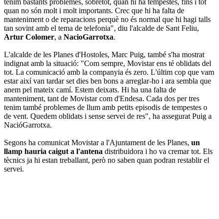
tenim bastants problemes, sobretot, quan hi ha tempestes, fins i tot
quan no són molt i molt importants. Crec que hi ha falta de
manteniment o de reparacions perquè no és normal que hi hagi talls
tan sovint amb el tema de telefonia", diu l'alcalde de Sant Feliu,
Artur Colomer
, a
NacioGarrotxa
.
L'alcalde de les Planes d'Hostoles, Marc Puig, també s'ha mostrat
indignat amb la situació: "Com sempre, Movistar ens té oblidats del
tot. La comunicació amb la companyia és zero. L'últim cop que vam
estar així van tardar set dies ben bons a arreglar-ho i ara sembla que
anem pel mateix camí. Estem deixats. Hi ha una falta de
manteniment, tant de Movistar com d'Endesa. Cada dos per tres
tenim també problemes de llum amb petits episodis de tempestes o
de vent. Quedem oblidats i sense servei de res", ha assegurat Puig a
NacióGarrotxa.
Segons ha comunicat Movistar a l'Ajuntament de les Planes,
un
llamp hauria caigut a l'antena
distribuidora i ho va cremar tot. Els
tècnics ja hi estan treballant, però no saben quan podran restablir el
servei.