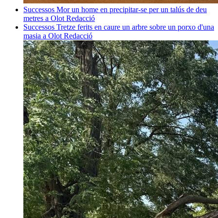
Successos
Mor un home en precipitar-se per un talús de deu
metres a Olot
Redacció
Successos
Tretze ferits en caure un arbre sobre un porxo d'una
masia a Olot
Redacció