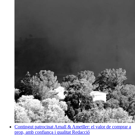
Contingut patrocinat
Arnall & Ametller: el valor de comprar a
prop, amb confiança i qualitat
Redacció