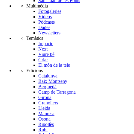
Sant Joan de les Fonts
Multimèdia
Fotogaleries
Vídeos
Pòdcasts
Dades
Newsletters
Temàtics
Impacte
Next
Viure bé
Criar
El món de la tele
Edicions
Catalunya
Baix Montseny
Berguedà
Camp de Tarragona
Girona
Granollers
Lleida
Manresa
Osona
Ripollès
Rubí