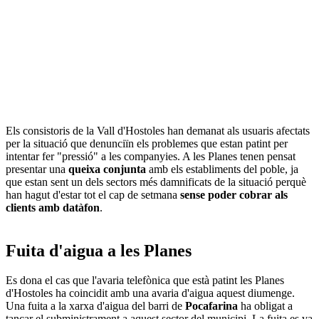
Els consistoris de la Vall d'Hostoles han demanat als usuaris afectats
per la situació que denunciïn els problemes que estan patint per
intentar fer "pressió" a les companyies. A les Planes tenen pensat
presentar una
queixa conjunta
amb els establiments del poble, ja
que estan sent un dels sectors més damnificats de la situació perquè
han hagut d'estar tot el cap de setmana
sense poder cobrar als
clients amb datàfon
.
Fuita d'aigua a les Planes
Es dona el cas que l'avaria telefònica que està patint les Planes
d'Hostoles ha coincidit amb una avaria d'aigua aquest diumenge.
Una fuita a la xarxa d'aigua del barri de
Pocafarina
ha obligat a
tancar el subministrament a aquest sector del municipi. La fuita es va