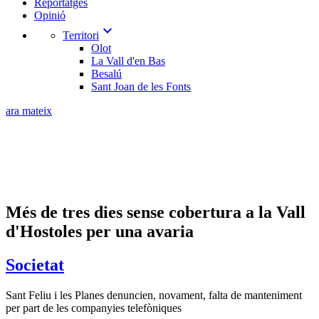
Reportatges
Opinió
expand_more
Territori
Olot
La Vall d'en Bas
Besalú
Sant Joan de les Fonts
ara mateix
​Més de tres dies sense cobertura a la Vall
d'Hostoles per una avaria
Societat
Sant Feliu i les Planes denuncien, novament, falta de manteniment
per part de les companyies telefòniques