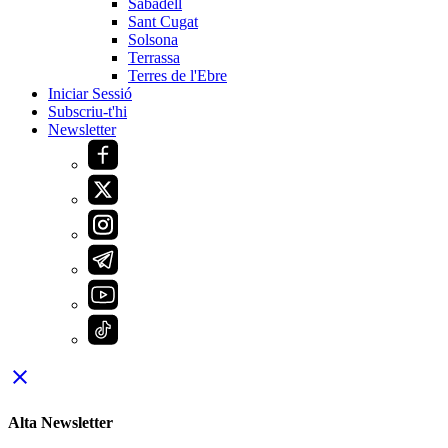
Sabadell
Sant Cugat
Solsona
Terrassa
Terres de l'Ebre
Iniciar Sessió
Subscriu-t'hi
Newsletter
close
Alta Newsletter