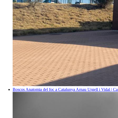
Boscos
Anatomia del foc a Catalunya
Arnau Urgell i Vidal | Ca