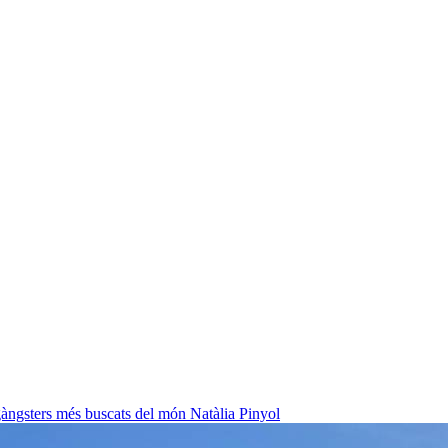
 gàngsters més buscats del món
Natàlia Pinyol