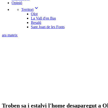
Opinió
expand_more
Territori
Olot
La Vall d'en Bas
Besalú
Sant Joan de les Fonts
ara mateix
Troben sa i estalvi l'home desaparegut a O