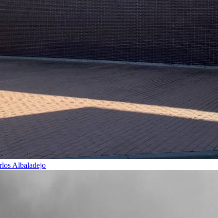
rlos Albaladejo