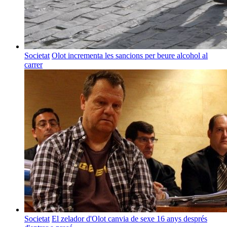
Societat
Olot incrementa les sancions per beure alcohol al
carrer
Societat
El zelador d'Olot canvia de sexe 16 anys després