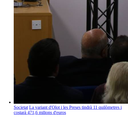
Societat
La variant d'Olot i les Preses tindrà 11 quilòmetres i
costarà 471,6 milions d'euros