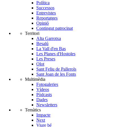
Política
Successos
Entrevistes
Reportatges
Opinió
Contingut patrocinat
Territori
Alta Garrotxa
Besalú
La Vall d'en Bas
Les Planes d'Hostoles
Les Preses
Olot
Sant Feliu de Pallerols
Sant Joan de les Fonts
Multimèdia
Fotogaleries
Vídeos
Pòdcasts
Dades
Newsletters
Temàtics
Impacte
Next
Viure bé