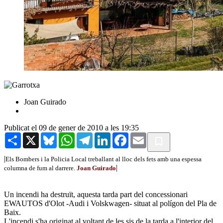
Joan Guirado
Publicat el 09 de gener de 2010 a les 19:35
Share
X
Bluesky
WhatsApp
Telegram
LinkedIn
Facebook
Email
|
Els Bombers i la Policia Local treballant al lloc dels fets amb una espessa
|
columna de fum al darrere.
Joan Guirado
Un incendi ha destruït, aquesta tarda part del concessionari
EWAUTOS d'Olot -Audi i Volskwagen- situat al polígon del Pla de
Baix.
L'incendi s'ha originat al voltant de les sis de la tarda a l'interior del