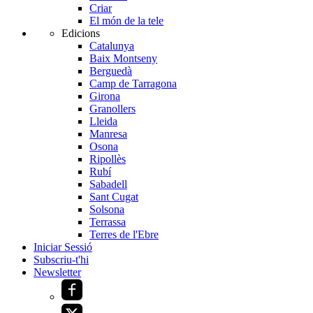
Criar
El món de la tele
Edicions
Catalunya
Baix Montseny
Berguedà
Camp de Tarragona
Girona
Granollers
Lleida
Manresa
Osona
Ripollès
Rubí
Sabadell
Sant Cugat
Solsona
Terrassa
Terres de l'Ebre
Iniciar Sessió
Subscriu-t'hi
Newsletter