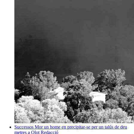
Successos
Mor un home en precipitar-se per un talús de deu
metres a Olot
Redacció