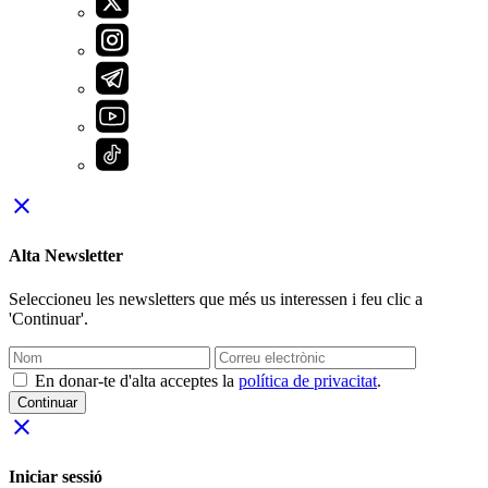
close
Alta Newsletter
Seleccioneu les newsletters que més us interessen i feu clic a
'Continuar'.
En donar-te d'alta acceptes la
política de privacitat
.
Continuar
close
Iniciar sessió