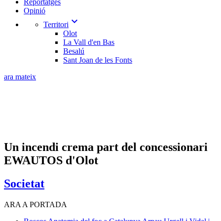
Reportatges
Opinió
expand_more
Territori
Olot
La Vall d'en Bas
Besalú
Sant Joan de les Fonts
ara mateix
Un incendi crema part del concessionari
EWAUTOS d'Olot
Societat
ARA A PORTADA