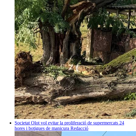
Societat
Olot vol evitar la proliferació de supermercats 24
hores i botigues de manicura
Redacció