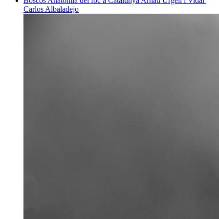
Boscos
Anatomia del foc a Catalunya
Arnau Urgell i Vidal |
Carlos Albaladejo