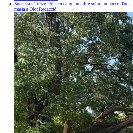
Successos
Tretze ferits en caure un arbre sobre un porxo d'una
masia a Olot
Redacció