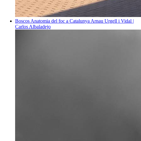
Boscos
Anatomia del foc a Catalunya
Arnau Urgell i Vidal |
Carlos Albaladejo