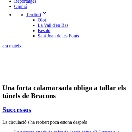
Reportatges
Opinió
expand_more
Territori
Olot
La Vall d'en Bas
Besalú
Sant Joan de les Fonts
ara mateix
Una forta calamarsada obliga a tallar els
túnels de Bracons
Successos
La circulació s'ha reobert poca estona després