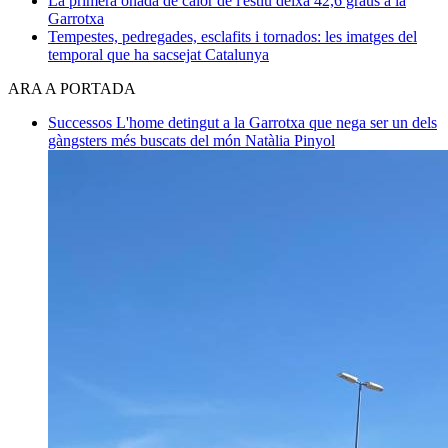
La primera onada de calor de l'estiu deixa 42,6 graus a la
Garrotxa
Tempestes, pedregades, esclafits i tornados: les imatges del
temporal que ha sacsejat Catalunya
ARA A PORTADA
Successos
L'home detingut a la Garrotxa que nega ser un dels
gàngsters més buscats del món
Natàlia Pinyol