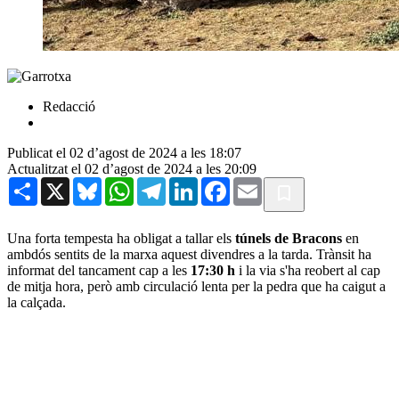
Redacció
Publicat el 02 d’agost de 2024 a les 18:07
Actualitzat el 02 d’agost de 2024 a les 20:09
Share
X
Bluesky
WhatsApp
Telegram
LinkedIn
Facebook
Email
Una forta tempesta ha obligat a tallar els
túnels de Bracons
en
ambdós sentits de la marxa aquest divendres a la tarda. Trànsit ha
informat del tancament cap a les
17:30 h
i la via s'ha reobert al cap
de mitja hora, però amb circulació lenta per la pedra que ha caigut a
la calçada.