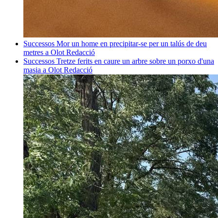
Successos
Mor un home en precipitar-se per un talús de deu
metres a Olot
Redacció
Successos
Tretze ferits en caure un arbre sobre un porxo d'una
masia a Olot
Redacció