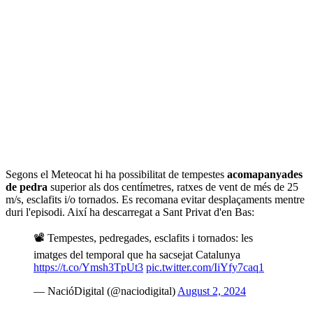
Segons el Meteocat hi ha possibilitat de tempestes
acomapanyades
de pedra
superior als dos centímetres, ratxes de vent de més de 25
m/s, esclafits i/o tornados. Es recomana evitar desplaçaments mentre
duri l'episodi. Així ha descarregat a Sant Privat d'en Bas:
📽️ Tempestes, pedregades, esclafits i tornados: les
imatges del temporal que ha sacsejat Catalunya
https://t.co/Ymsh3TpUt3
pic.twitter.com/IiYfy7caq1
— NacióDigital (@naciodigital)
August 2, 2024