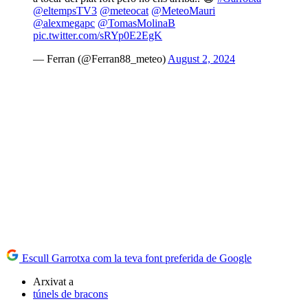
@eltempsTV3
@meteocat
@MeteoMauri
@alexmegapc
@TomasMolinaB
pic.twitter.com/sRYp0E2EgK
— Ferran (@Ferran88_meteo)
August 2, 2024
Escull Garrotxa com la teva font preferida de Google
Arxivat a
túnels de bracons