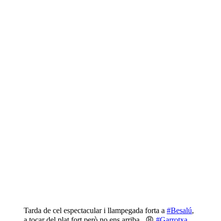
Tarda de cel espectacular i llampegada forta a
#Besalú
,
a tocar del plat fort però no ens arriba.. 😩
#Garrotxa