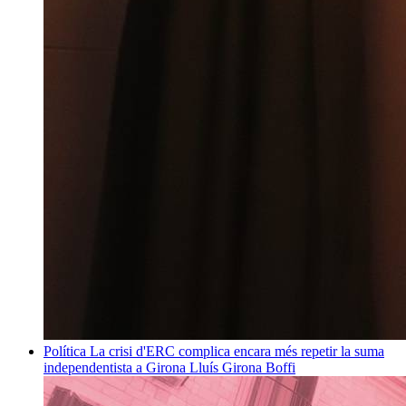
Política
La crisi d'ERC complica encara més repetir la suma
independentista a Girona
Lluís Girona Boffi