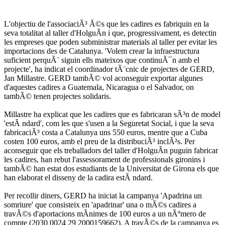
L'objectiu de l'associaciÃ³ Ã©s que les cadires es fabriquin en la
seva totalitat al taller d'HolguÃ­n i que, progressivament, es detectin
les empreses que poden subministrar materials al taller per evitar les
importacions des de Catalunya. 'Volem crear la infraestructura
suficient perquÃ¨ siguin ells mateixos que continuÃ¯n amb el
projecte', ha indicat el coordinador tÃ¨cnic de projectes de GERD,
Jan Millastre. GERD tambÃ© vol aconseguir exportar algunes
d'aquestes cadires a Guatemala, Nicaragua o el Salvador, on
tambÃ© tenen projectes solidaris.
Millastre ha explicat que les cadires que es fabricaran sÃ³n de model
'estÃ ndard', com les que s'usen a la Seguretat Social, i que la seva
fabricaciÃ³ costa a Catalunya uns 550 euros, mentre que a Cuba
costen 100 euros, amb el preu de la distribuciÃ³ inclÃ²s. Per
aconseguir que els treballadors del taller d'HolguÃ­n puguin fabricar
les cadires, han rebut l'assessorament de professionals gironins i
tambÃ© han estat dos estudiants de la Universitat de Girona els que
han elaborat el disseny de la cadira estÃ ndard.
Per recollir diners, GERD ha iniciat la campanya 'Apadrina un
somriure' que consisteix en 'apadrinar' una o mÃ©s cadires a
travÃ©s d'aportacions mÃ­nimes de 100 euros a un nÃºmero de
compte (2030 0024 29 2000159662). A travÃ©s de la campanya es