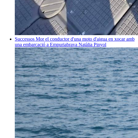
Successos
Mor el conductor d'una moto d'aigua en xocar amb
una embarcació a Empuriabrava
Natàlia Pinyol