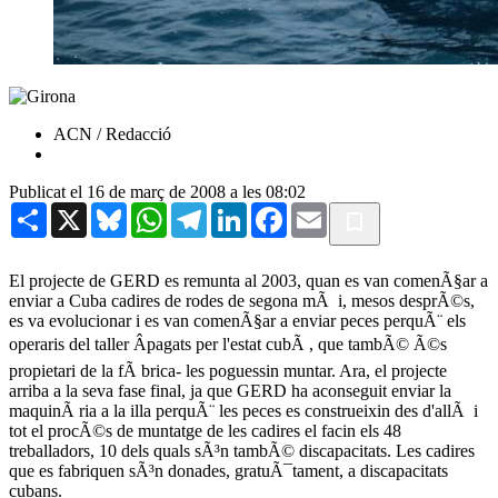
ACN / Redacció
Publicat el 16 de març de 2008 a les 08:02
Share
X
Bluesky
WhatsApp
Telegram
LinkedIn
Facebook
Email
El projecte de GERD es remunta al 2003, quan es van comenÃ§ar a
enviar a Cuba cadires de rodes de segona mÃ i, mesos desprÃ©s,
es va evolucionar i es van comenÃ§ar a enviar peces perquÃ¨ els
operaris del taller Âpagats per l'estat cubÃ , que tambÃ© Ã©s
propietari de la fÃ brica- les poguessin muntar. Ara, el projecte
arriba a la seva fase final, ja que GERD ha aconseguit enviar la
maquinÃ ria a la illa perquÃ¨ les peces es construeixin des d'allÃ i
tot el procÃ©s de muntatge de les cadires el facin els 48
treballadors, 10 dels quals sÃ³n tambÃ© discapacitats. Les cadires
que es fabriquen sÃ³n donades, gratuÃ¯tament, a discapacitats
cubans.