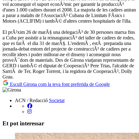
vol aconseguir el suport econÃ²mic per garantir la producciÃ³
d'unes 1.000 cadires durant el 2008. La majoria de les cadires aniran
a parar a malalts de l'AssociaciÃ³ Cubana de Limitats FÃ­sics i
Motors (ACLIFIM) i tambÃ© d'altres centres hospitalaris de l'illa.
El prÃ²xim 26 de marÃ§ una delegaciÃ³ de 30 persones marxa fins
a Cuba per assistir a la reinauguraciÃ³ del taller de cadires de rodes,
que es farÃ el dia 31 de marÃ§. L'endemÃ , estÃ preparada una
jornada-debat entorn del projecte de construcciÃ³ de cadires per a
recollir idees i poder millorar-ne el disseny i aconseguir nous
proveÃ¯dors de materials. Des de Girona viatjaran representants de
GERD i tambÃ© el diputat de CooperaciÃ³ Pere Trias, l'alcalde de
SarriÃ de Ter, Roger Torrent, i la regidora de CooperaciÃ³, Dolly
Grau.
Escull Girona com la teva font preferida de Google
ACN / Redacció
Societat
Et pot interessar