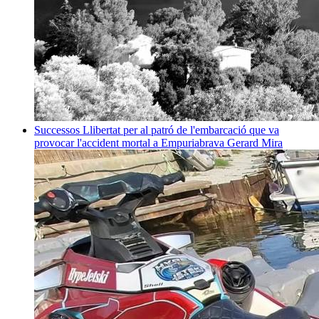
Successos
Llibertat per al patró de l'embarcació que va
provocar l'accident mortal a Empuriabrava
Gerard Mira