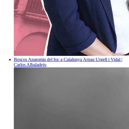
Boscos
Anatomia del foc a Catalunya
Arnau Urgell i Vidal |
Carlos Albaladejo