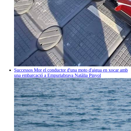
Successos
Mor el conductor d'una moto d'aigua en xocar amb
una embarcació a Empuriabrava
Natàlia Pinyol