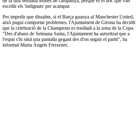
de fa una setmana tendes de campanya, perquè és el lloc que van
escollir els 'indignats' per acampar.
Per impedir que dissabte, si el Barça guanya al Manchester United,
això pugui comportar problemes, l'Ajuntament de Girona ha decidit
que la celebració de la Champions es traslladi a la zona de la Copa.
"Des d'abans de Setmana Santa, l'Ajuntament ha autoritzat que a
l'espai s'hi situï una pantalla gegant des d'on seguir el partit", ha
informat Maria Àngels Freixenet.