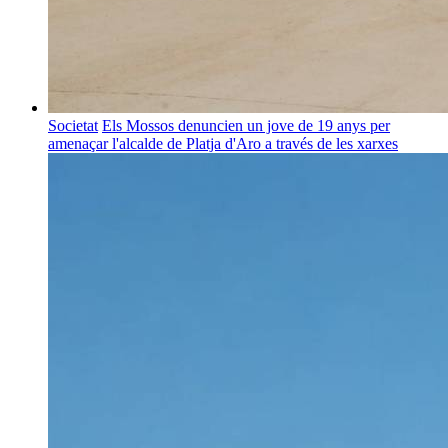
Societat
Els Mossos denuncien un jove de 19 anys per
amenaçar l'alcalde de Platja d'Aro a través de les xarxes