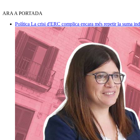
ARA A PORTADA
Política
La crisi d'ERC complica encara més repetir la suma in