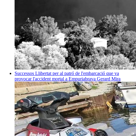
Successos
Llibertat per al patró de l'embarcació que va
provocar l'accident mortal a Empuriabrava
Gerard Mira