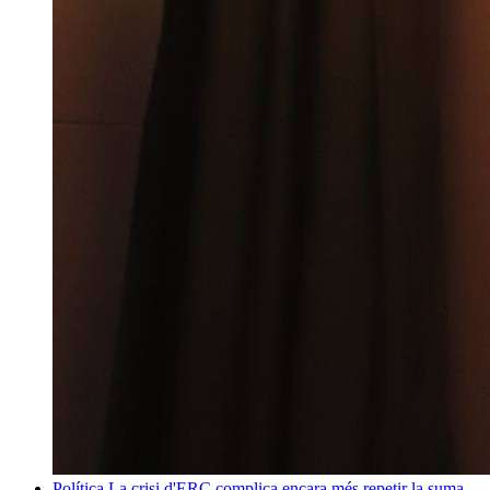
Política
La crisi d'ERC complica encara més repetir la suma