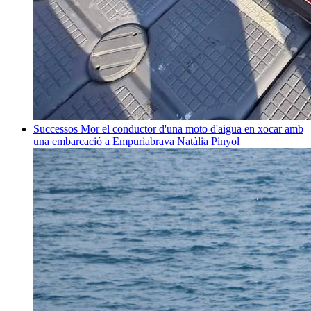
Successos
Mor el conductor d'una moto d'aigua en xocar amb
una embarcació a Empuriabrava
Natàlia Pinyol