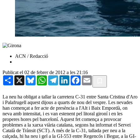
ACN / Redacció
Publicat el 02 de febrer de 2012 a les 21:16
Share
X
Bluesky
WhatsApp
Telegram
LinkedIn
Facebook
Email
La neu ha obligat a tallar la carretera C-31 entre Santa Cristina d'Aro
i Palafrugell aquest dijous a quarts de nou del vespre. Les nevades
han començat a fer acte de presència a l'Alt i Baix Empordà, on
neva amb intensitat, i es van estenent pel litoral gironí i en les
properes hores pel barceloní. Aquest fet comença a provocar
problemes a la xarxa viària catalana, segons ha informat el Servei
Català de Trànsit (SCT). A més de la C-31, tallada per neu a la
calçada, hi ha neu i gel a la GI-553 entre Regencós i Begur, a la GI-