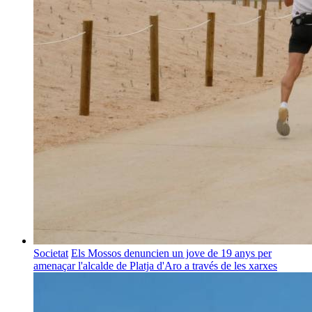
Societat
Els Mossos denuncien un jove de 19 anys per
amenaçar l'alcalde de Platja d'Aro a través de les xarxes