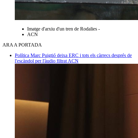
Imatge d'arxiu d'un tren de Rodalies -
ACN
ARA A PORTADA
Política
Marc Puigtió deixa ERC i tots els càrrecs després de
l'escàndol per l'àudio filtrat
ACN