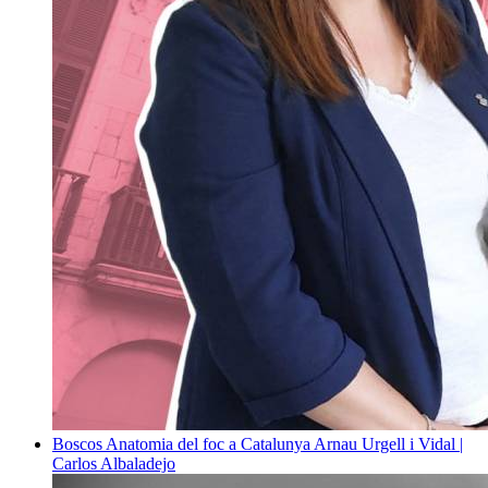
Boscos
Anatomia del foc a Catalunya
Arnau Urgell i Vidal |
Carlos Albaladejo