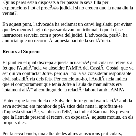
'Quins pares estan disposats a fer passar la seva filla per
exploracions i tot el procÃ©s judicial si no creuen que la nena diu la
veritat?'.
En aquest punt, l'advocada ha reclamat un canvi legislatiu per evitar
que les menors hagin de passar davant un tribunal, i que la fase
instructora serveixi com a prova del judici. L'advocada, perÃ², ha
anunciat que no recorrerÃ aquesta part de la sentÃ¨ncia.
Recurs al Suprem
El punt en el qual discrepa aquesta acusaciÃ³ particular es refereix al
fet que l'AudiÃ¨ncia va absoldre l'AMPA del CassiÃ Costal, que va
ser qui va contractar Jofre, perquÃ¨ no la va considerar responsable
civil subsidiÃ ria dels fets. Per concloure-ho, l'AudiÃ¨ncia indica
que el comportament que tenia Jofre a l'aula de manualitats era
'totalment aliÃ¨' al contingut de la relaciÃ³ laboral amb l'AMPA.
'Entenc que la conducta de Salvador Jofre guardava relaciÃ³ amb la
seva activitat; era monitor de plÃ stica dels nens i, aprofitant-se
d'aquesta situaciÃ³, va abusar d'ells', ha indicat Samara. Es preveu
que la lletrada presenti el recurs, on exposarÃ aquests motius, en els
propers dies.
Per la seva banda, una altra de les altres acusacions particulars,