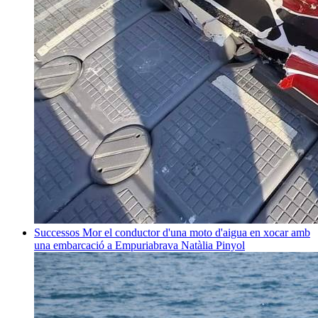
Successos
Mor el conductor d'una moto d'aigua en xocar amb
una embarcació a Empuriabrava
Natàlia Pinyol