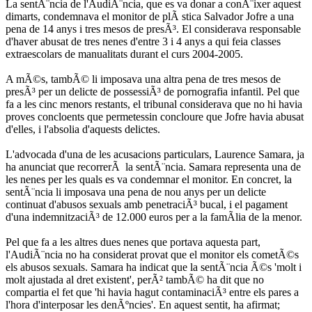
La sentÃ¨ncia de l'AudiÃ¨ncia, que es va donar a conÃ¨ixer aquest
dimarts, condemnava el monitor de plÃ stica Salvador Jofre a una
pena de 14 anys i tres mesos de presÃ³. El considerava responsable
d'haver abusat de tres nenes d'entre 3 i 4 anys a qui feia classes
extraescolars de manualitats durant el curs 2004-2005.
A mÃ©s, tambÃ© li imposava una altra pena de tres mesos de
presÃ³ per un delicte de possessiÃ³ de pornografia infantil. Pel que
fa a les cinc menors restants, el tribunal considerava que no hi havia
proves concloents que permetessin concloure que Jofre havia abusat
d'elles, i l'absolia d'aquests delictes.
L'advocada d'una de les acusacions particulars, Laurence Samara, ja
ha anunciat que recorrerÃ la sentÃ¨ncia. Samara representa una de
les nenes per les quals es va condemnar el monitor. En concret, la
sentÃ¨ncia li imposava una pena de nou anys per un delicte
continuat d'abusos sexuals amb penetraciÃ³ bucal, i el pagament
d'una indemnitzaciÃ³ de 12.000 euros per a la famÃ­lia de la menor.
Pel que fa a les altres dues nenes que portava aquesta part,
l'AudiÃ¨ncia no ha considerat provat que el monitor els cometÃ©s
els abusos sexuals. Samara ha indicat que la sentÃ¨ncia Ã©s 'molt i
molt ajustada al dret existent', perÃ² tambÃ© ha dit que no
compartia el fet que 'hi havia hagut contaminaciÃ³ entre els pares a
l'hora d'interposar les denÃºncies'. En aquest sentit, ha afirmat;