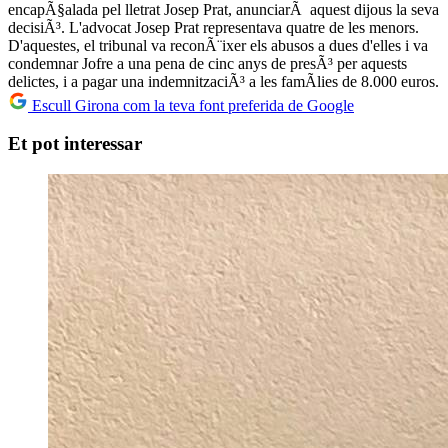
encapÃ§alada pel lletrat Josep Prat, anunciarÃ aquest dijous la seva
decisiÃ³. L'advocat Josep Prat representava quatre de les menors.
D'aquestes, el tribunal va reconÃ¨ixer els abusos a dues d'elles i va
condemnar Jofre a una pena de cinc anys de presÃ³ per aquests
delictes, i a pagar una indemnitzaciÃ³ a les famÃ­lies de 8.000 euros.
Escull Girona com la teva font preferida de Google
Et pot interessar