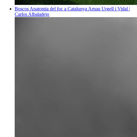
Boscos
Anatomia del foc a Catalunya
Arnau Urgell i Vidal |
Carlos Albaladejo