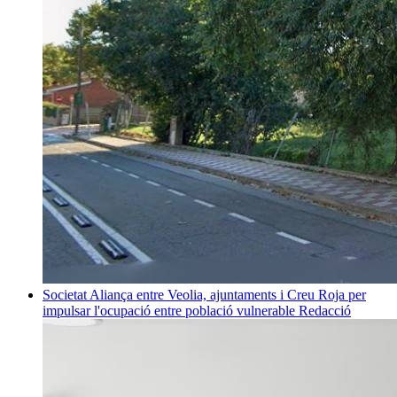
Societat
Aliança entre Veolia, ajuntaments i Creu Roja per
impulsar l'ocupació entre població vulnerable
Redacció