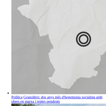
Política
Granollers: dos anys més d'hegemonia socialista amb
obres en marxa i reptes pendents