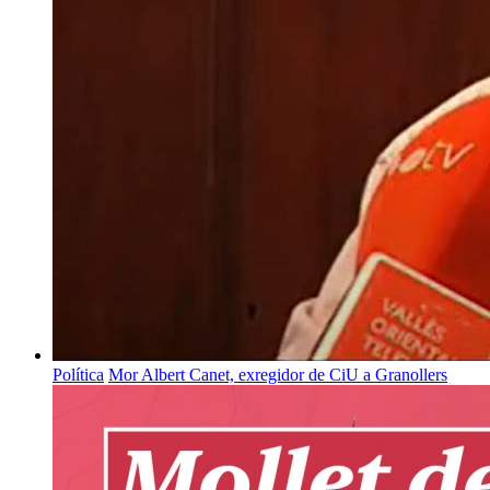
Política
Mor Albert Canet, exregidor de CiU a Granollers