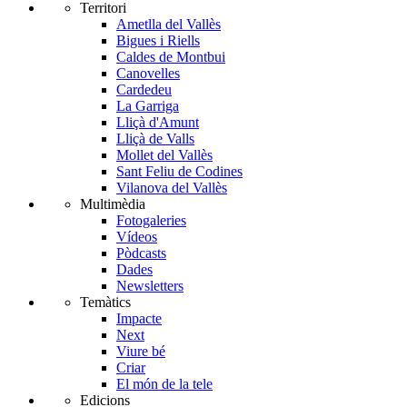
Territori
Ametlla del Vallès
Bigues i Riells
Caldes de Montbui
Canovelles
Cardedeu
La Garriga
Lliçà d'Amunt
Lliçà de Valls
Mollet del Vallès
Sant Feliu de Codines
Vilanova del Vallès
Multimèdia
Fotogaleries
Vídeos
Pòdcasts
Dades
Newsletters
Temàtics
Impacte
Next
Viure bé
Criar
El món de la tele
Edicions