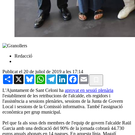
Redacció
Publicat el 20 de juliol de 2019 a les 17:14
Share
X
Bluesky
WhatsApp
Telegram
LinkedIn
Facebook
Email
L'Ajuntament de Sant Celoni ha
aprovat en sessió plenària
l'establiment de les retribucions de l'alcalde, els regidors i
l'assistència a sessions plenàries, sessions de la Junta de Govern
Local i sessions de la Comissió informativa. També l'assignació
econòmica per grup municipal.
Pel que fa als sous dels membres de l'equip de govern l'alcalde Raül
Garcia amb una dedicació del 90% de la jornada cobrarà 44.730
euros anuals abonats en 14 pagues. En aquesta línia, Magalí