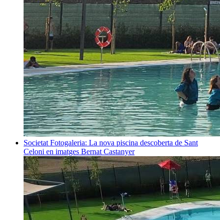
Societat
Fotogaleria: La nova piscina descoberta de Sant
Celoni en imatges
Bernat Castanyer