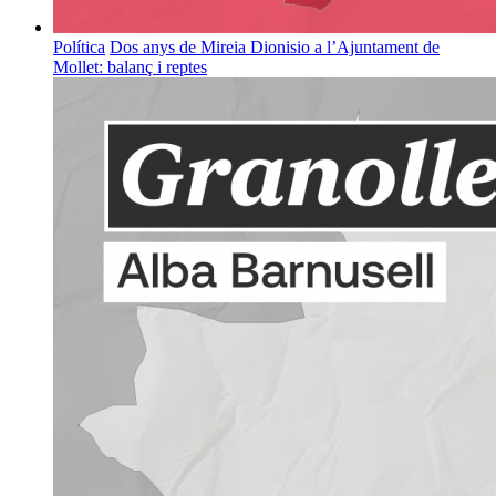
Política
Dos anys de Mireia Dionisio a l’Ajuntament de
Mollet: balanç i reptes