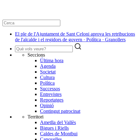
El ple de l'Ajuntament de Sant Celoni aprova les retribucions
de l'alcalde i el regidors de govern · Política · Granollers
Seccions
Última hora
Agenda
Societat
Cultura
Política
Successos
Entrevistes
Reportatges
Opinió
Contingut patrocinat
Territori
Ametlla del Vallès
Bigues i Riells
Caldes de Montbui
Canovelles