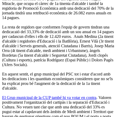
Miracle, que ocupa el càrrec de 1a tinenta d'alcalde i també la
regidoria de Promoció Econòmica amb una dedicació del 70% de la
jornada tindrà una retribució econòmica de 26.082 euros anuals en
14 pagues.
La resta de regidors que conformen l'equip de govern tindran una
dedicacaió del 33,33% de dedicació amb un sou anual en 14 pagues
per cadascun d'elles i ells de 12.420 euros. Anaïs Medina (2a tinent
d'alcalde i regidories d'Educació i la Batllòria), Ernest Vilà (3r tinent
d'alcalde i Serveis generals, atenció Ciutadana i Barris), Josep Maria
Orra (4t tinent d'alcalde, medi ambient i Urbanisme), àngels
Bordetas (5a tinent d'alcalde i Seguretat Ciutadana), Jordi clopés
(Cultura i esports), patrícia Rodríguez (Espai Públic) i Dolors Pagès
(Afers Socials).
En aquest sentit, el grup municipal del PSC tot i estar d'acord amb
les dedicacions i les quantitats econòmiques consideren que no se'ls
ha explicat prou bé l'augment de la dedicació de la 1a tinent
d'alcalde.
El Grup municipal de la CUP també hi va votar en contra
. Valoren
positivament l'organització del cartipàs i la separació d'Educació i
Cultura. No veuen tant clar que amb una dedicació del 33% es
pugui estar al capdavant dels àmbits de Medi ambient i Territori que
hauran de gestionar qüestions com el nou POUM i el porta a porta.