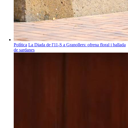
Política
La Diada de l'11-S a Granollers: ofrena floral i ballada
de sardanes