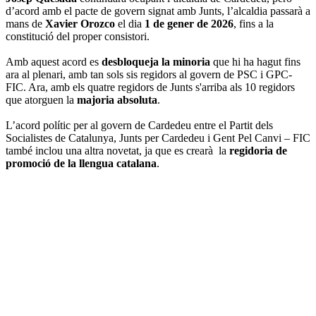
d’acord amb el pacte de govern signat amb Junts, l’alcaldia passarà a
mans de
Xavier Orozco
el dia
1 de gener de 2026
, fins a la
constitució del proper consistori.
Amb aquest acord es
desbloqueja la minoria
que hi ha hagut fins
ara al plenari, amb tan sols sis regidors al govern de PSC i GPC-
FIC. Ara, amb els quatre regidors de Junts s'arriba als 10 regidors
que atorguen la
majoria absoluta
.
L’acord polític per al govern de Cardedeu entre el Partit dels
Socialistes de Catalunya, Junts per Cardedeu i Gent Pel Canvi – FIC
també inclou una altra novetat, ja que es crearà la
regidoria de
promoció de la llengua catalana
.