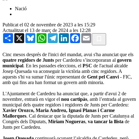
Nació
Publicat el 02 de novembre de 2023 a les 15:29
Actualitzat el 13 de març de 2024 a les 12:28
Share
X
Bluesky
WhatsApp
Telegram
LinkedIn
Facebook
Email
Cinc mesos després de l'inici del mandat, avui s'ha anunciat que els
quatre regidors de Junts
per Cardedeu s’incorporaran al
govern
municipal
. En les passades eleccions, el
PSC
de l'actual alcalde
Josep Quesada va aconseguir la victòria amb cinc regidors. A
aquests s'hi va sumar l'únic representant de
Gent pel Canvi
- FIC,
amb qui fins ara han format un govern amb minoria.
L'Ajuntament de Cardedeu ha anunciat que, a partir d'avui 2 de
novembre, entrarà en vigor el
nou cartipàs
, amb l’entrada al govern
municipal dels quatre regidors i regidores de Junts per Cardedeu:
Xavier Orozco, Maria Andreu, Ignasi Planas i Carme
Mallorques
. Cal destacar que la diputada de Junts per Catalunya al
Congrés dels Diputats,
Míriam Nogueras
,
va tancar la llista
de
Junts per Cardedeu.
Josep Quesada
continuarà ocupant l’alcaldia de Cardedeu, però