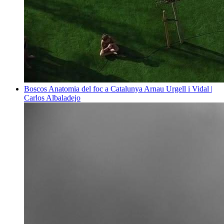
Boscos
Anatomia del foc a Catalunya
Arnau Urgell i Vidal |
Carlos Albaladejo