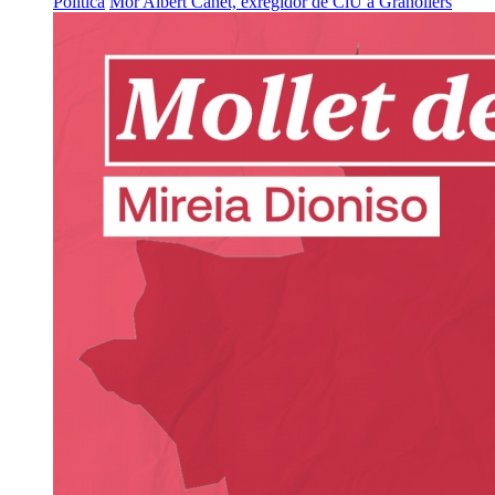
Política
Mor Albert Canet, exregidor de CiU a Granollers