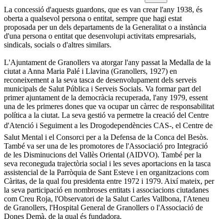
La concessió d'aquests guardons, que es van crear l'any 1938, és
oberta a qualsevol persona o entitat, sempre que hagi estat
proposada per un dels departaments de la Generalitat o a instància
d'una persona o entitat que desenvolupi activitats empresarials,
sindicals, socials o d'altres similars.
L'Ajuntament de Granollers va atorgar l'any passat la Medalla de la
ciutat a Anna Maria Palé i Llavina (Granollers, 1927) en
reconeixement a la seva tasca de desenvolupament dels serveis
municipals de Salut Pública i Serveis Socials. Va formar part del
primer ajuntament de la democràcia recuperada, l'any 1979, essent
una de les primeres dones que va ocupar un càrrec de responsabilitat
política a la ciutat. La seva gestió va permetre la creació del Centre
d'Atenció i Seguiment a les Drogodependències CAS-, el Centre de
Salut Mental i el Consorci per a la Defensa de la Conca del Besòs.
També va ser una de les promotores de l'Associació pro Integració
de les Disminucions del Vallès Oriental (AIDVO). També per la
seva reconeguda trajectòria social i les seves aportacions en la tasca
assistencial de la Parròquia de Sant Esteve i en organitzacions com
Càritas, de la qual fou presidenta entre 1972 i 1979. Així mateix, per
la seva participació en nombroses entitats i associacions ciutadanes
com Creu Roja, l'Observatori de la Salut Carles Vallbona, l'Ateneu
de Granollers, l'Hospital General de Granollers o l'Associació de
Dones Demà, de la qual és fundadora.