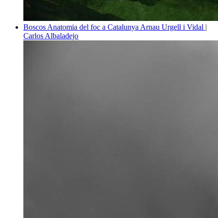
Boscos
Anatomia del foc a Catalunya
Arnau Urgell i Vidal |
Carlos Albaladejo