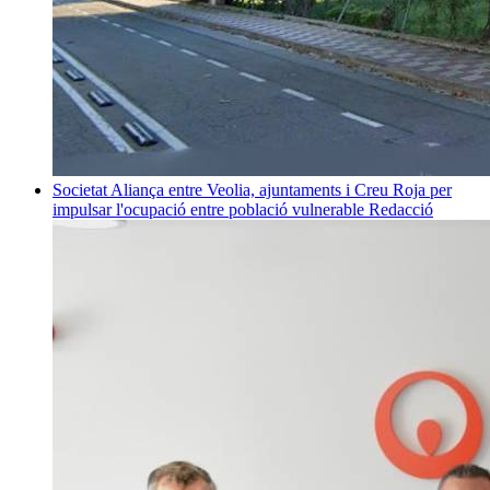
Societat
Aliança entre Veolia, ajuntaments i Creu Roja per
impulsar l'ocupació entre població vulnerable
Redacció