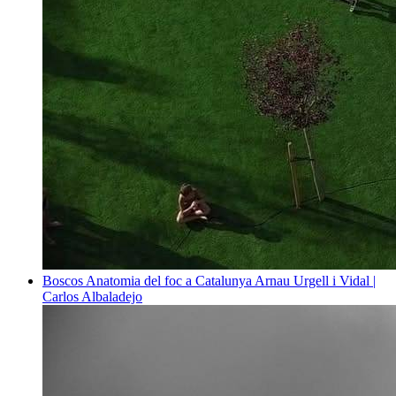
Boscos
Anatomia del foc a Catalunya
Arnau Urgell i Vidal |
Carlos Albaladejo