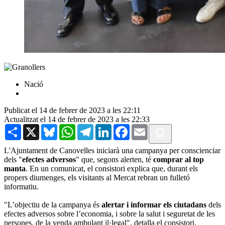
Nació
Publicat el 14 de febrer de 2023 a les 22:11
Actualitzat el 14 de febrer de 2023 a les 22:33
Share
X
Bluesky
WhatsApp
Telegram
LinkedIn
Facebook
Email
L'Ajuntament de Canovelles iniciarà una campanya per conscienciar
dels "
efectes adversos
" que, segons alerten, té
comprar al top
manta
. En un comunicat, el consistori explica que, durant els
propers diumenges, els visitants al Mercat rebran un fulletó
informatiu.
"L’objectiu de la campanya és
alertar i informar els ciutadans
dels
efectes adversos sobre l’economia, i sobre la salut i seguretat de les
persones, de la venda ambulant il·legal", detalla el consistori.