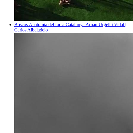
Boscos
Anatomia del foc a Catalunya
Arnau Urgell i Vidal |
Carlos Albaladejo