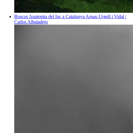
Boscos
Anatomia del foc a Catalunya
Arnau Urgell i Vidal |
Carlos Albaladejo