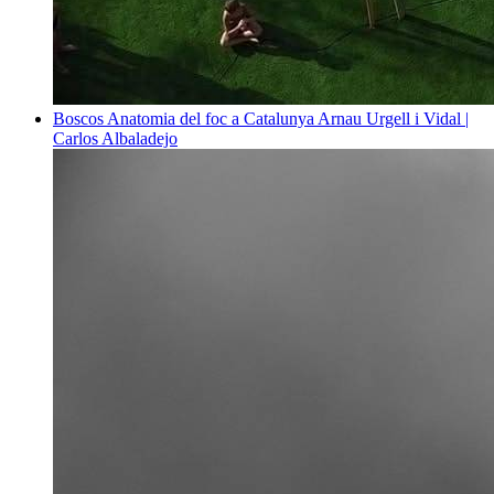
Boscos
Anatomia del foc a Catalunya
Arnau Urgell i Vidal |
Carlos Albaladejo