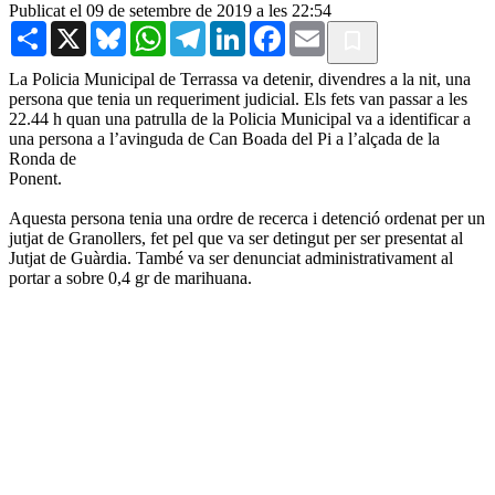
Publicat el 09 de setembre de 2019 a les 22:54
Share
X
Bluesky
WhatsApp
Telegram
LinkedIn
Facebook
Email
La Policia Municipal de Terrassa va detenir, divendres a la nit, una
persona que tenia un requeriment judicial. Els fets van passar a les
22.44 h quan una patrulla de la Policia Municipal va a identificar a
una persona a l’avinguda de Can Boada del Pi a l’alçada de la
Ronda de
Ponent.
Aquesta persona tenia una ordre de recerca i detenció ordenat per un
jutjat de Granollers, fet pel que va ser detingut per ser presentat al
Jutjat de Guàrdia. També va ser denunciat administrativament al
portar a sobre 0,4 gr de marihuana.