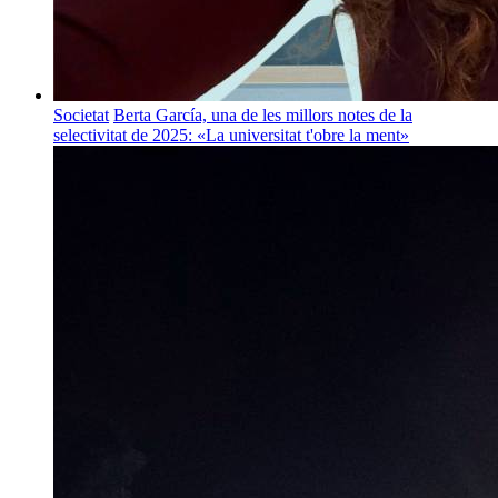
Societat
Berta García, una de les millors notes de la
selectivitat de 2025: «La universitat t'obre la ment»