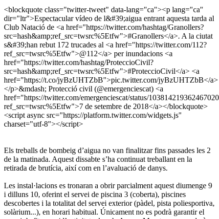
<blockquote class="twitter-tweet" data-lang="ca"><p lang="ca"
dir="ltr">Espectacular vídeo de l&#39;aigua entrant aquesta tarda al
Club Natació de <a href="https://twitter.com/hashtag/Granollers?
src=hash&amp;ref_src=twsrc%5Etfw">#Granollers</a>. A la ciutat
s&#39;han rebut 172 trucades al <a href="https://twitter.com/112?
ref_src=twsrc%5Etfw">@112</a> per inundacions <a
href="https://twitter.com/hashtag/ProteccioCivil?
src=hash&amp;ref_src=twsrc%5Etfw">#ProteccioCivil</a> <a
href="https://t.co/jyBzUHTZbB">pic.twitter.com/jyBzUHTZbB</a>
</p>&mdash; Protecció civil (@emergenciescat) <a
href="https://twitter.com/emergenciescat/status/10381421936246702
ref_src=twsrc%5Etfw">7 de setembre de 2018</a></blockquote>
<script async src="https://platform.twitter.com/widgets.js"
charset="utf-8"></script>
Els treballs de bombeig d’aigua no van finalitzar fins passades les 2
de la matinada. Aquest dissabte s’ha continuat treballant en la
retirada de brutícia, així com en l’avaluació de danys.
Les instal·lacions es tronaran a obrir parcialment aquest diumenge 9
i dilluns 10, oferint el servei de piscina 3 (coberta), piscines
descobertes i la totalitat del servei exterior (pàdel, pista poliesportiva,
solàrium...), en horari habitual. Únicament no es podrà garantir el