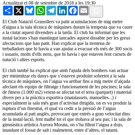
Actualitzat el 08 de setembre de 2018 a les 19:30
Share
X
Bluesky
WhatsApp
Telegram
LinkedIn
Facebook
Email
El Club Natació Granollers va patir acumulacions de mig metre
d'aigua a la sala tècnica de màquines durant la tempesta que va caure
a la ciutat aquest divendres a la tarda. El club ha informat que les
instal·lacions s'han mantingut tancades aquest dissabte per les greus
afectacions que han patit. Han explicat que la trentena de
treballadors que hi havia a van ajudar a evacuar els més de 300 socis
i usuaris, molts d'ells nens, que hi havia i que estaven fent cursets de
natació i altres esports.
El club també ha explicat que amb l'ajuda dels bombers van actuar
per minimitzar els danys que s’estaven produint sobretot a la sala
tècnica de màquines, on l’aigua va arribar fins a mig metre d’alçada
afectant els equips de filtratge i funcionament de les piscines; la sala
de fitness (1.000 m2) veient-se afectat tot el terra (parquet) i material
divers per a la pràctica esportiva (matalassets, manuelles...) i
especialment la sala més gran d’activitat dirigida, on es va produir la
ruptura d’un finestral, el qual va cedir a la pressió de l’aigua
acumulada al pati anglès, provocant que entrés a gran velocitat dins
de la instal·lació, fent malbé tot el que trobava al seu pas; i la sala de
gimnàstica artística Aurora Morata, on s’ha filtrat l’aigua a dojo,
inundant el fossat de salt i malmetent, entre d’altres, el tatami.