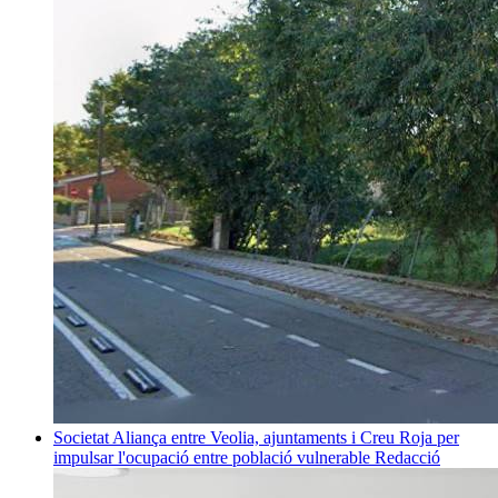
Societat
Aliança entre Veolia, ajuntaments i Creu Roja per
impulsar l'ocupació entre població vulnerable
Redacció