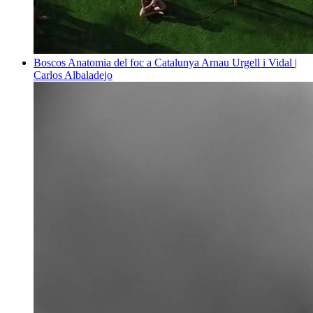
Boscos
Anatomia del foc a Catalunya
Arnau Urgell i Vidal |
Carlos Albaladejo