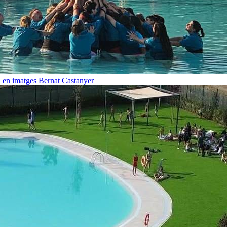
i en imatges
Bernat Castanyer