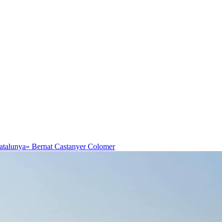
Catalunya»
Bernat Castanyer Colomer